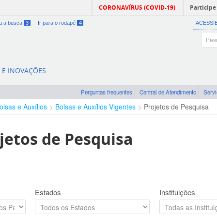
CORONAVÍRUS (COVID-19)
Participe
ra a busca
3
Ir para o rodapé
4
ACESSI
A E INOVAÇÕES
Perguntas frequentes
Central de Atendimento
Serv
olsas e Auxílios
Bolsas e Auxílios Vigentes
Projetos de Pesquisa
jetos de Pesquisa
Estados
Instituições