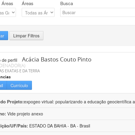
 Áreas
Áreas
Busca
rar
Limpar Filtros
Acácia Bastos Couto Pinto
DENADOR(A)
AS EXATAS E DA TERRA
ncias
il
Currículo
 do Projeto:
expogeo virtual: popularizando a educação geocientífica a
mo:
Vide projeto anexo
uição/UF/País:
ESTADO DA BAHIA - BA - Brasil