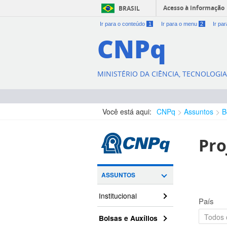
Acesso à informação
BRASIL
Ir para o conteúdo
1
Ir para o menu
2
Ir pa
CNPq
MINISTÉRIO DA CIÊNCIA, TECNOLOGI
Você está aqui:
CNPq
Assuntos
B
Pro
ASSUNTOS
Institucional
País
Bolsas e Auxílios