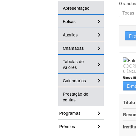
Grandes
Apresentação
Bolsas
Auxílios
Filt
Chamadas
Tabelas de
COOR
valores
CIÊNCI
Geociê
Calendários
E-ma
Prestação de
contas
Título
Programas
Resu
Prêmios
Instit