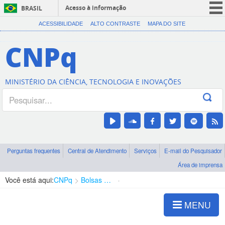
Acesso à informação
BRASIL
CORONAVÍRUS (COVID-19)
ACESSIBILIDADE
ALTO CONTRASTE
MAPA DO SITE
Participe
CNPq
Serviços
Legislação
MINISTÉRIO DA CIÊNCIA, TECNOLOGIA E INOVAÇÕES
Canais
Perguntas frequentes
Central de Atendimento
Serviços
E-mail do Pesquisador
Área de imprensa
Você está aqui:
CNPq
Bolsas e Auxílios Vigentes
Projetos de Pesquisa
MENU