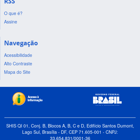
RSS
O que é?
Assine
Navegação
Acessibilidade
Alto Contraste
Mapa do Site
SHIS QI 01, Conj. B, Blocos A, B, C e D, Edifício Santos Dumont,
Lago Sul, Brasília - DF, CEP 71.605-001 - CNPJ:
33.654.831/0001-36