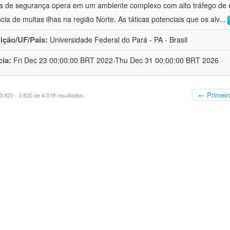
a de segurança opera em um ambiente complexo com alto tráfego de 
ncia de muitas ilhas na região Norte. As táticas potenciais que os alv
...
uição/UF/País:
Universidade Federal do Pará - PA - Brasil
cia:
Fri Dec 23 00:00:00 BRT 2022-Thu Dec 31 00:00:00 BRT 2026
← Primeir
.820 - 3.820 de 4.019 resultados.