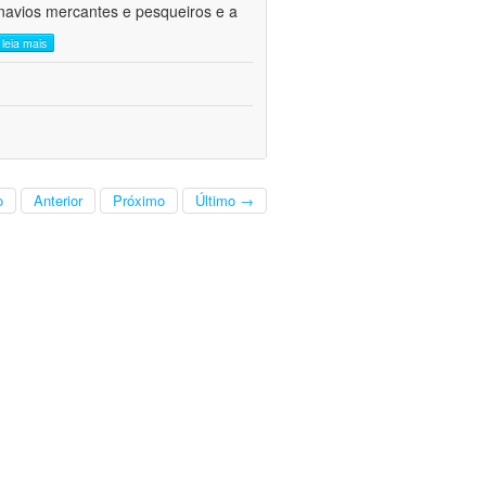
navios mercantes e pesqueiros e a
leia mais
o
Anterior
Próximo
Último →