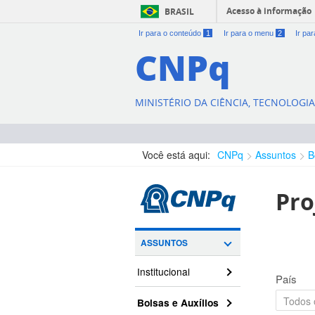
Acesso à informação
BRASIL
Ir para o conteúdo
1
Ir para o menu
2
Ir pa
CNPq
MINISTÉRIO DA CIÊNCIA, TECNOLOGI
Você está aqui:
CNPq
Assuntos
B
Pro
ASSUNTOS
Institucional
País
Bolsas e Auxílios