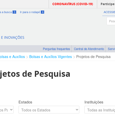
CORONAVÍRUS (COVID-19)
Participe
ra a busca
3
Ir para o rodapé
4
ACESSI
A E INOVAÇÕES
Perguntas frequentes
Central de Atendimento
Serv
olsas e Auxílios
Bolsas e Auxílios Vigentes
Projetos de Pesquisa
jetos de Pesquisa
Estados
Instituições