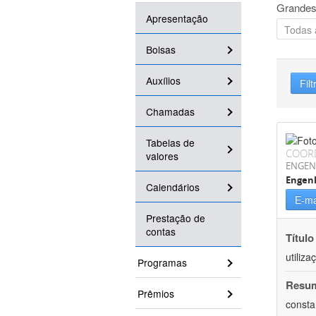
Grandes
Apresentação
Bolsas
Auxílios
Filt
Chamadas
Tabelas de
COOR
valores
ENGEN
Engenh
Calendários
E-ma
Prestação de
contas
Título
utiliz
Programas
Resu
Prêmios
consta