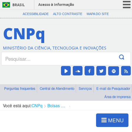
Acesso à informação
BRASIL
CORONAVÍRUS (COVID-19)
ACESSIBILIDADE
ALTO CONTRASTE
MAPA DO SITE
Participe
CNPq
Serviços
Legislação
MINISTÉRIO DA CIÊNCIA, TECNOLOGIA E INOVAÇÕES
Canais
Perguntas frequentes
Central de Atendimento
Serviços
E-mail do Pesquisador
Área de imprensa
Você está aqui:
CNPq
Bolsas e Auxílios Vigentes
Projetos de Pesquisa
MENU