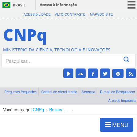
Acesso à informação
BRASIL
CORONAVÍRUS (COVID-19)
ACESSIBILIDADE
ALTO CONTRASTE
MAPA DO SITE
Participe
CNPq
Serviços
Legislação
MINISTÉRIO DA CIÊNCIA, TECNOLOGIA E INOVAÇÕES
Canais
Perguntas frequentes
Central de Atendimento
Serviços
E-mail do Pesquisador
Área de imprensa
Você está aqui:
CNPq
Bolsas e Auxílios Vigentes
Projetos de Pesquisa
MENU