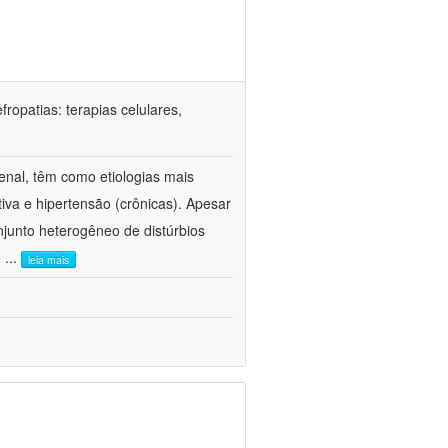
ropatias: terapias celulares,
enal, têm como etiologias mais
iva e hipertensão (crônicas). Apesar
junto heterogêneo de distúrbios
e
...
leia mais