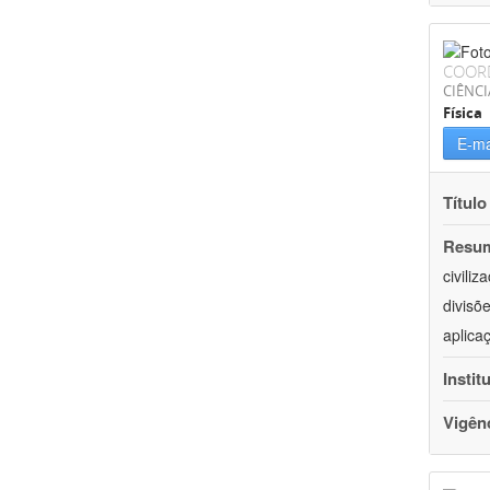
COOR
CIÊNCI
Física
E-ma
Título
Resu
civili
divisõ
aplica
Instit
Vigên