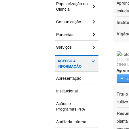
Aprend
Popularização da
Ciência
estuda
Comunicação
Instit
Vigên
Parcerias
Serviços
COOR
ACESSO À
CIÊNCI
INFORMAÇÃO
Agron
Apresentação
E-ma
Institucional
Título
cultiv
Ações e
Programas PPA
Resu
planta
Auditoria Interna
podend