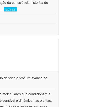
ão da consciência histórica de
...
leia mais
o déficit hídrico: um avanço no
s e moleculares que condicionam a
é sensível e dinâmica nas plantas,
cia' (LA) com os porta-enxertos