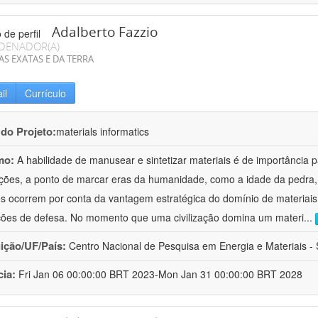
Adalberto Fazzio
DENADOR(A)
AS EXATAS E DA TERRA
il
Currículo
 do Projeto:
materials informatics
mo:
A habilidade de manusear e sintetizar materiais é de importância 
zações, a ponto de marcar eras da humanidade, como a idade da pedra, 
es ocorrem por conta da vantagem estratégica do domínio de materiais,
ções de defesa. No momento que uma civilização domina um materi
...
uição/UF/País:
Centro Nacional de Pesquisa em Energia e Materiais - S
cia:
Fri Jan 06 00:00:00 BRT 2023-Mon Jan 31 00:00:00 BRT 2028