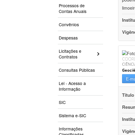
Processos de
limoei
Contas Anuais
Instit
Convênios
Vigên
Despesas
Licitações e
Contratos
COOR
CIÊNCI
Consultas Públicas
Geociê
E-ma
Lei - Acesso a
Informação
Título
SIC
Resu
Sistema e-SIC
Instit
Informações
Vigên
Classificadas