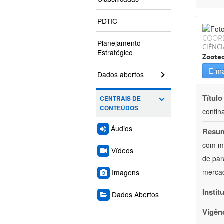
PDTIC
COOR
Planejamento
CIÊNCI
Estratégico
Zoote
E-ma
Dados abertos
Título
CENTRAIS DE
CONTEÚDOS
confin
Áudios
Resu
com mú
Vídeos
de par
mercad
Imagens
Instit
Dados Abertos
Vigên