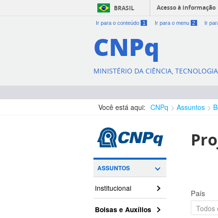
Acesso à informação
BRASIL
Ir para o conteúdo
1
Ir para o menu
2
Ir pa
CNPq
MINISTÉRIO DA CIÊNCIA, TECNOLOGI
Você está aqui:
CNPq
Assuntos
B
Pro
ASSUNTOS
Institucional
País
Bolsas e Auxílios