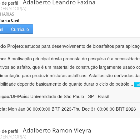
Adalberto Leandro Faxina
DENADOR(A)
HARIAS
aria Civil
il
Currículo
 do Projeto:
estudos para desenvolvimento de bioasfaltos para aplic
mo:
A motivação principal desta proposta de pesquisa é a necessidade
ativos ao asfalto, que é um material de construção largamente usado 
imentação para produzir misturas asfálticas. Asfaltos são derivados da
ibilidade depende basicamente do quanto durar o ciclo do petróle
...
le
uição/UF/País:
Universidade de São Paulo - SP - Brasil
cia:
Mon Jan 30 00:00:00 BRT 2023-Thu Dec 31 00:00:00 BRT 2026
Adalberto Ramon Vieyra
DENADOR(A)