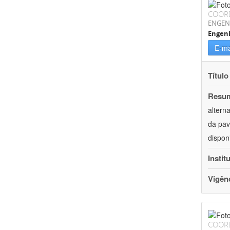
COOR
ENGEN
Engenh
E-ma
Título
Resu
altern
da pav
dispon
Instit
Vigên
COOR