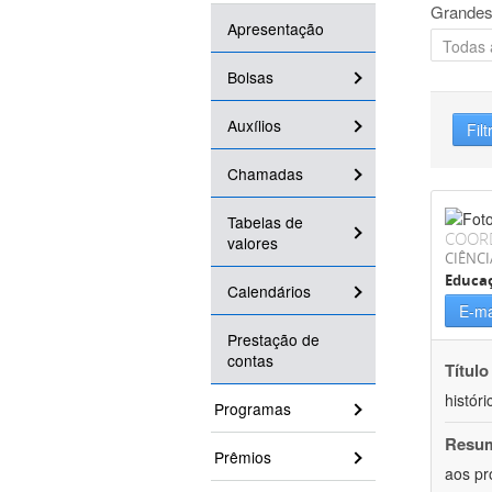
Grandes
Apresentação
Bolsas
Auxílios
Filt
Chamadas
Tabelas de
COOR
valores
CIÊNC
Educa
Calendários
E-ma
Prestação de
contas
Título
históri
Programas
Resu
Prêmios
aos pr