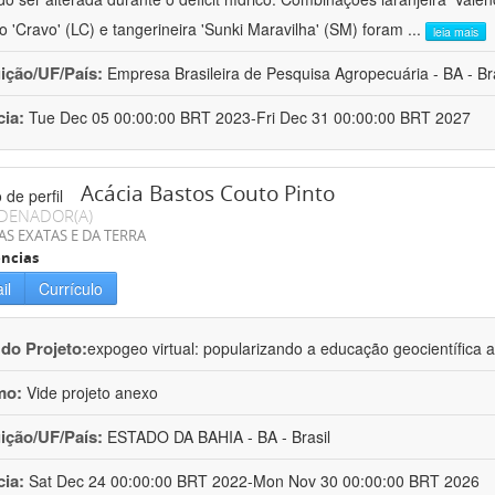
ro 'Cravo' (LC) e tangerineira 'Sunki Maravilha' (SM) foram
...
leia mais
uição/UF/País:
Empresa Brasileira de Pesquisa Agropecuária - BA - Bra
cia:
Tue Dec 05 00:00:00 BRT 2023-Fri Dec 31 00:00:00 BRT 2027
Acácia Bastos Couto Pinto
DENADOR(A)
AS EXATAS E DA TERRA
ncias
il
Currículo
 do Projeto:
expogeo virtual: popularizando a educação geocientífica a
mo:
Vide projeto anexo
uição/UF/País:
ESTADO DA BAHIA - BA - Brasil
cia:
Sat Dec 24 00:00:00 BRT 2022-Mon Nov 30 00:00:00 BRT 2026