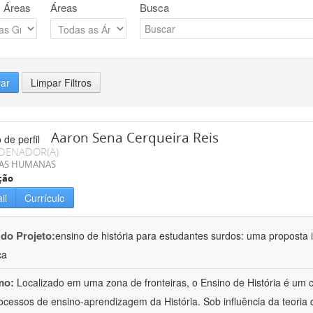
 Áreas
Áreas
Busca
rar
Limpar Filtros
Aaron Sena Cerqueira Reis
DENADOR(A)
IAS HUMANAS
ção
il
Currículo
 do Projeto:
ensino de história para estudantes surdos: uma proposta i
ca
mo:
Localizado em uma zona de fronteiras, o Ensino de História é um
ocessos de ensino-aprendizagem da História. Sob influência da teoria d