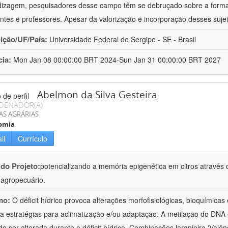
izagem, pesquisadores desse campo têm se debruçado sobre a formaç
ntes e professores. Apesar da valorização e incorporação desses sujei
uição/UF/País:
Universidade Federal de Sergipe - SE - Brasil
cia:
Mon Jan 08 00:00:00 BRT 2024-Sun Jan 31 00:00:00 BRT 2027
Abelmon da Silva Gesteira
DENADOR(A)
AS AGRÁRIAS
omia
il
Currículo
 do Projeto:
potencializando a memória epigenética em citros através d
o agropecuário.
mo:
O déficit hídrico provoca alterações morfofisiológicas, bioquímica
 a estratégias para aclimatização e/ou adaptação. A metilação do DNA 
o ser alterada durante o déficit hídrico. Combinações laranjeira 'Valên