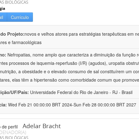
AS BIOLÓGICAS
gia
il
Currículo
 do Projeto:
novos e velhos atores para estratégias terapêuticas em nef
ares e farmacológicas
mo:
Nefropatias, nome amplo que caracteriza a diminuição da função r
ntes processos de isquemia-reperfusão (I/R) (agudos), uropatia obstrut
nutrição, a obesidade e o elevado consumo de sal constituírem um con
tares, elas têm a hipertensão como comorbidade comum que promov
uição/UF/País:
Universidade Federal do Rio de Janeiro - RJ - Brasil
cia:
Wed Feb 21 00:00:00 BRT 2024-Sun Feb 28 00:00:00 BRT 2027
Adelar Bracht
DENADOR(A)
AS BIOLÓGICAS