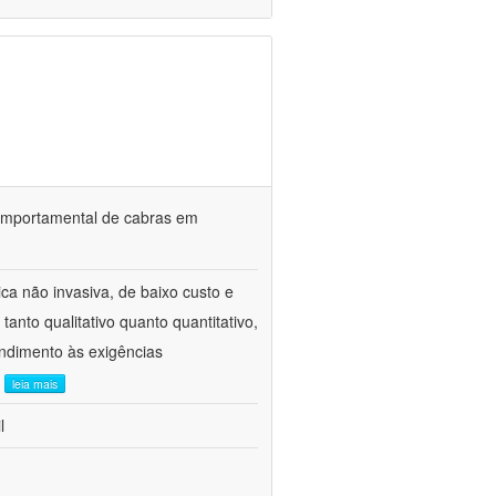
o comportamental de cabras em
ca não invasiva, de baixo custo e
tanto qualitativo quanto quantitativo,
ndimento às exigências
.
leia mais
l