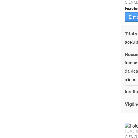
CIÊNCI
Fisiolo
E-ma
Título
acelul
Resu
freque
da des
alimen
Instit
Vigên
COOR
CIÊNCI