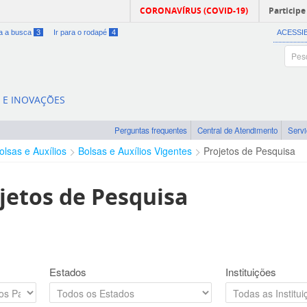
CORONAVÍRUS (COVID-19)
Participe
ra a busca
3
Ir para o rodapé
4
ACESSI
A E INOVAÇÕES
Perguntas frequentes
Central de Atendimento
Serv
olsas e Auxílios
Bolsas e Auxílios Vigentes
Projetos de Pesquisa
jetos de Pesquisa
Estados
Instituições