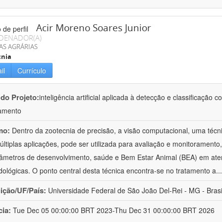
Acir Moreno Soares Junior
DENADOR(A)
AS AGRÁRIAS
cnia
il
Currículo
 do Projeto:
inteligência artificial aplicada à detecção e classificaçã
amento
mo:
Dentro da zootecnia de precisão, a visão computacional, uma técni
ltiplas aplicações, pode ser utilizada para avaliação e monitoramento, 
âmetros de desenvolvimento, saúde e Bem Estar Animal (BEA) em ate
ológicas. O ponto central desta técnica encontra-se no tratamento a
..
uição/UF/País:
Universidade Federal de São João Del-Rei - MG - Brasi
cia:
Tue Dec 05 00:00:00 BRT 2023-Thu Dec 31 00:00:00 BRT 2026