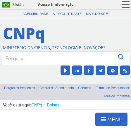
Acesso à informação
BRASIL
CORONAVÍRUS (COVID-19)
ACESSIBILIDADE
ALTO CONTRASTE
MAPA DO SITE
Participe
CNPq
Serviços
Legislação
MINISTÉRIO DA CIÊNCIA, TECNOLOGIA E INOVAÇÕES
Canais
Perguntas frequentes
Central de Atendimento
Serviços
E-mail do Pesquisador
Área de imprensa
Você está aqui:
CNPq
Bolsas e Auxílios Vigentes
Projetos de Pesquisa
MENU