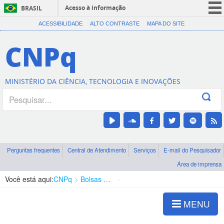
Acesso à informação
BRASIL
CORONAVÍRUS (COVID-19)
ACESSIBILIDADE
ALTO CONTRASTE
MAPA DO SITE
Participe
CNPq
Serviços
Legislação
MINISTÉRIO DA CIÊNCIA, TECNOLOGIA E INOVAÇÕES
Canais
Perguntas frequentes
Central de Atendimento
Serviços
E-mail do Pesquisador
Área de imprensa
Você está aqui:
CNPq
Bolsas e Auxílios Vigentes
Projetos de Pesquisa
MENU