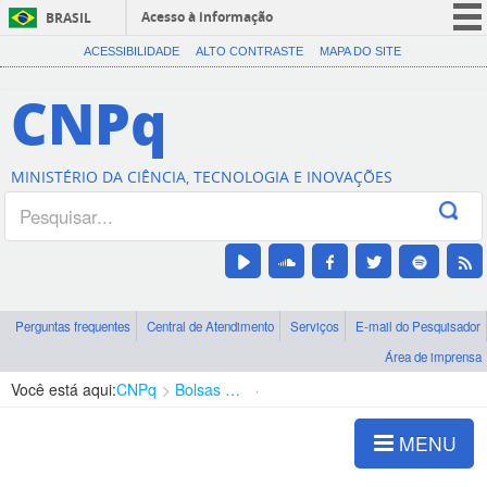
Acesso à informação
BRASIL
CORONAVÍRUS (COVID-19)
ACESSIBILIDADE
ALTO CONTRASTE
MAPA DO SITE
Participe
CNPq
Serviços
Legislação
MINISTÉRIO DA CIÊNCIA, TECNOLOGIA E INOVAÇÕES
Canais
Perguntas frequentes
Central de Atendimento
Serviços
E-mail do Pesquisador
Área de imprensa
Você está aqui:
CNPq
Bolsas e Auxílios Vigentes
Projetos de Pesquisa
MENU