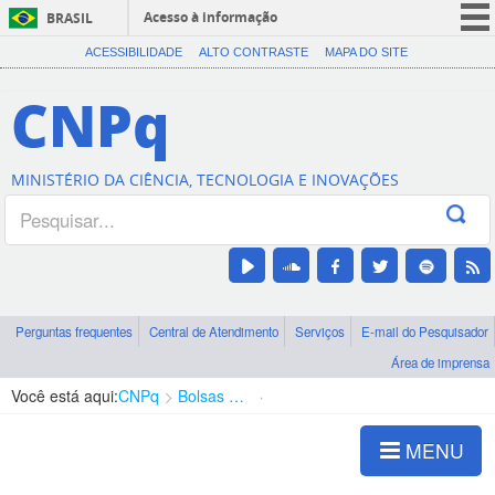
Acesso à informação
BRASIL
CORONAVÍRUS (COVID-19)
ACESSIBILIDADE
ALTO CONTRASTE
MAPA DO SITE
Participe
CNPq
Serviços
Legislação
MINISTÉRIO DA CIÊNCIA, TECNOLOGIA E INOVAÇÕES
Canais
Perguntas frequentes
Central de Atendimento
Serviços
E-mail do Pesquisador
Área de imprensa
Você está aqui:
CNPq
Bolsas e Auxílios Vigentes
Projetos de Pesquisa
MENU