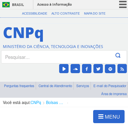
Acesso à informação
BRASIL
CORONAVÍRUS (COVID-19)
ACESSIBILIDADE
ALTO CONTRASTE
MAPA DO SITE
Participe
CNPq
Serviços
Legislação
MINISTÉRIO DA CIÊNCIA, TECNOLOGIA E INOVAÇÕES
Canais
Perguntas frequentes
Central de Atendimento
Serviços
E-mail do Pesquisador
Área de imprensa
Você está aqui:
CNPq
Bolsas e Auxílios Vigentes
Projetos de Pesquisa
MENU