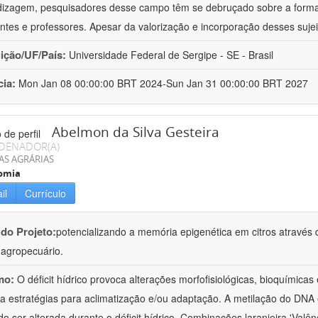
izagem, pesquisadores desse campo têm se debruçado sobre a formaç
ntes e professores. Apesar da valorização e incorporação desses sujei
uição/UF/País:
Universidade Federal de Sergipe - SE - Brasil
cia:
Mon Jan 08 00:00:00 BRT 2024-Sun Jan 31 00:00:00 BRT 2027
Abelmon da Silva Gesteira
DENADOR(A)
AS AGRÁRIAS
omia
il
Currículo
 do Projeto:
potencializando a memória epigenética em citros através d
o agropecuário.
mo:
O déficit hídrico provoca alterações morfofisiológicas, bioquímica
 a estratégias para aclimatização e/ou adaptação. A metilação do DNA 
o ser alterada durante o déficit hídrico. Combinações laranjeira 'Valên