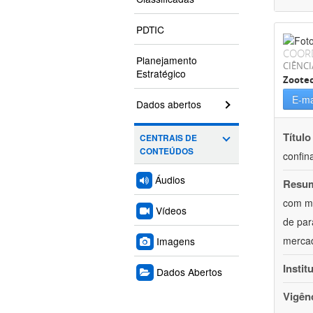
PDTIC
COOR
Planejamento
CIÊNCI
Estratégico
Zoote
E-ma
Dados abertos
Título
CENTRAIS DE
CONTEÚDOS
confin
Áudios
Resu
com mú
Vídeos
de par
mercad
Imagens
Instit
Dados Abertos
Vigên