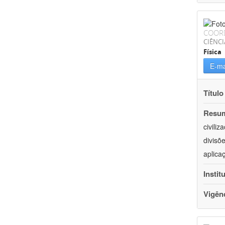
COOR
CIÊNCI
Física
E-ma
Título
Resu
civili
divisõ
aplica
Instit
Vigên