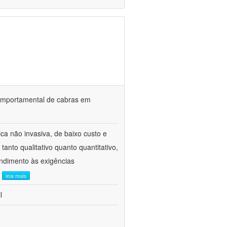
o comportamental de cabras em
ca não invasiva, de baixo custo e
tanto qualitativo quanto quantitativo,
ndimento às exigências
.
leia mais
l