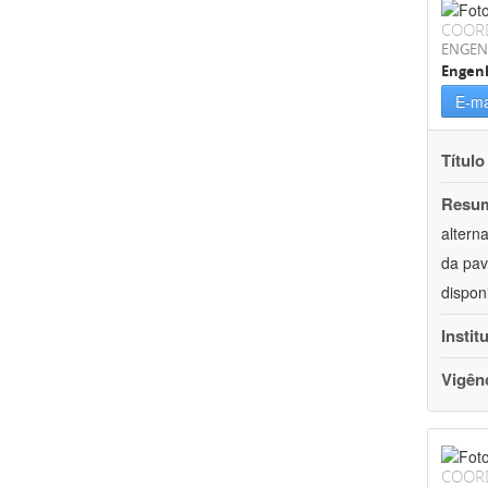
COOR
ENGEN
Engenh
E-ma
Título
Resu
altern
da pav
dispon
Instit
Vigên
COOR