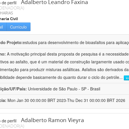
Adalberto Leandro Faxina
DENADOR(A)
HARIAS
aria Civil
il
Currículo
 do Projeto:
estudos para desenvolvimento de bioasfaltos para aplic
mo:
A motivação principal desta proposta de pesquisa é a necessidade
ativos ao asfalto, que é um material de construção largamente usado 
imentação para produzir misturas asfálticas. Asfaltos são derivados da
ibilidade depende basicamente do quanto durar o ciclo do petróle
...
le
uição/UF/País:
Universidade de São Paulo - SP - Brasil
cia:
Mon Jan 30 00:00:00 BRT 2023-Thu Dec 31 00:00:00 BRT 2026
Adalberto Ramon Vieyra
DENADOR(A)