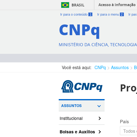
Acesso à informação
BRASIL
Ir para o conteúdo
1
Ir para o menu
2
Ir pa
CNPq
MINISTÉRIO DA CIÊNCIA, TECNOLOGI
Você está aqui:
CNPq
Assuntos
B
Pro
ASSUNTOS
Institucional
País
Bolsas e Auxílios