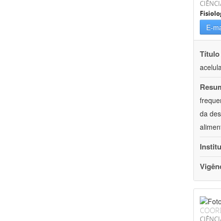
CIÊNCI
Fisiolo
E-ma
Título
acelul
Resu
freque
da des
alimen
Instit
Vigên
COOR
CIÊNCI