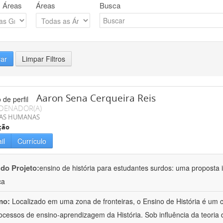
 Áreas
Áreas
Busca
rar
Limpar Filtros
Aaron Sena Cerqueira Reis
DENADOR(A)
IAS HUMANAS
ção
il
Currículo
 do Projeto:
ensino de história para estudantes surdos: uma proposta i
ca
mo:
Localizado em uma zona de fronteiras, o Ensino de História é um
ocessos de ensino-aprendizagem da História. Sob influência da teoria d