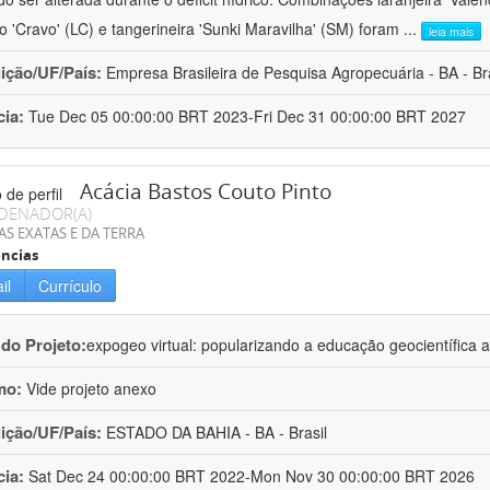
ro 'Cravo' (LC) e tangerineira 'Sunki Maravilha' (SM) foram
...
leia mais
uição/UF/País:
Empresa Brasileira de Pesquisa Agropecuária - BA - Bra
cia:
Tue Dec 05 00:00:00 BRT 2023-Fri Dec 31 00:00:00 BRT 2027
Acácia Bastos Couto Pinto
DENADOR(A)
AS EXATAS E DA TERRA
ncias
il
Currículo
 do Projeto:
expogeo virtual: popularizando a educação geocientífica a
mo:
Vide projeto anexo
uição/UF/País:
ESTADO DA BAHIA - BA - Brasil
cia:
Sat Dec 24 00:00:00 BRT 2022-Mon Nov 30 00:00:00 BRT 2026