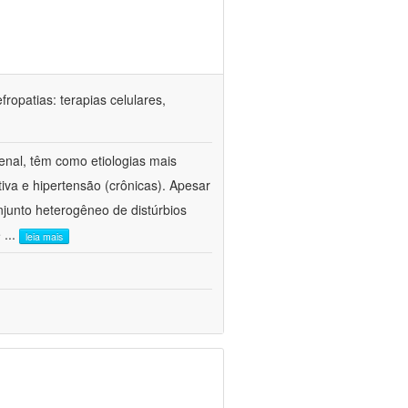
ropatias: terapias celulares,
enal, têm como etiologias mais
iva e hipertensão (crônicas). Apesar
junto heterogêneo de distúrbios
e
...
leia mais