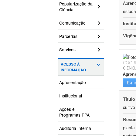
Aprend
Popularização da
Ciência
estuda
Comunicação
Instit
Vigên
Parcerias
Serviços
COOR
ACESSO À
CIÊNCI
INFORMAÇÃO
Agron
Apresentação
E-ma
Institucional
Título
cultiv
Ações e
Programas PPA
Resu
planta
Auditoria Interna
podend