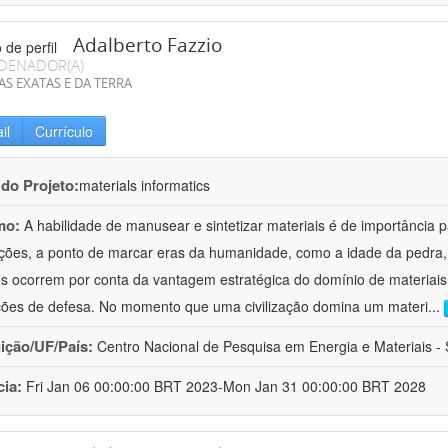
Adalberto Fazzio
DENADOR(A)
AS EXATAS E DA TERRA
il
Currículo
 do Projeto:
materials informatics
mo:
A habilidade de manusear e sintetizar materiais é de importância 
zações, a ponto de marcar eras da humanidade, como a idade da pedra, 
es ocorrem por conta da vantagem estratégica do domínio de materiais,
ções de defesa. No momento que uma civilização domina um materi
...
uição/UF/País:
Centro Nacional de Pesquisa em Energia e Materiais - S
cia:
Fri Jan 06 00:00:00 BRT 2023-Mon Jan 31 00:00:00 BRT 2028