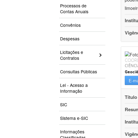
Processos de
limoei
Contas Anuais
Instit
Convênios
Vigên
Despesas
Licitações e
Contratos
COOR
CIÊNCI
Consultas Públicas
Geociê
E-ma
Lei - Acesso a
Informação
Título
SIC
Resu
Sistema e-SIC
Instit
Informações
Vigên
Classificadas