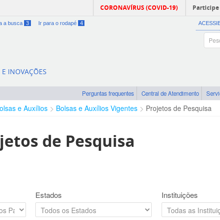
CORONAVÍRUS (COVID-19)
Participe
ra a busca
3
Ir para o rodapé
4
ACESSI
A E INOVAÇÕES
Perguntas frequentes
Central de Atendimento
Serv
olsas e Auxílios
Bolsas e Auxílios Vigentes
Projetos de Pesquisa
jetos de Pesquisa
Estados
Instituições