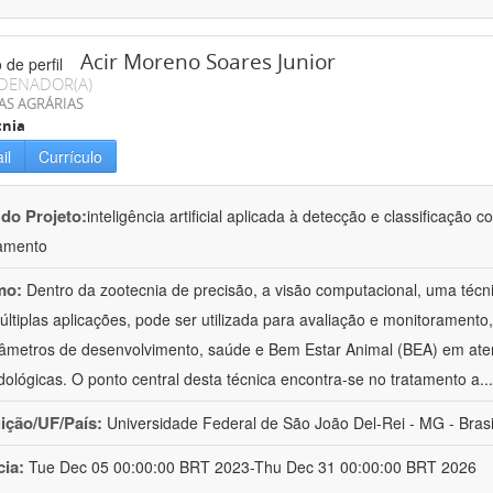
Acir Moreno Soares Junior
DENADOR(A)
AS AGRÁRIAS
cnia
il
Currículo
 do Projeto:
inteligência artificial aplicada à detecção e classificaçã
amento
mo:
Dentro da zootecnia de precisão, a visão computacional, uma técni
ltiplas aplicações, pode ser utilizada para avaliação e monitoramento, 
âmetros de desenvolvimento, saúde e Bem Estar Animal (BEA) em ate
ológicas. O ponto central desta técnica encontra-se no tratamento a
..
uição/UF/País:
Universidade Federal de São João Del-Rei - MG - Brasi
cia:
Tue Dec 05 00:00:00 BRT 2023-Thu Dec 31 00:00:00 BRT 2026