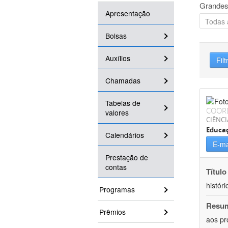
Grandes
Apresentação
Bolsas
Auxílios
Filt
Chamadas
Tabelas de
COOR
valores
CIÊNC
Educa
Calendários
E-ma
Prestação de
contas
Título
históri
Programas
Resu
Prêmios
aos pr