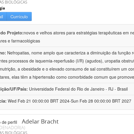
AS BIOLÓGICAS
gia
il
Currículo
 do Projeto:
novos e velhos atores para estratégias terapêuticas em nef
ares e farmacológicas
mo:
Nefropatias, nome amplo que caracteriza a diminuição da função r
ntes processos de isquemia-reperfusão (I/R) (agudos), uropatia obstrut
nutrição, a obesidade e o elevado consumo de sal constituírem um con
tares, elas têm a hipertensão como comorbidade comum que promov
uição/UF/País:
Universidade Federal do Rio de Janeiro - RJ - Brasil
cia:
Wed Feb 21 00:00:00 BRT 2024-Sun Feb 28 00:00:00 BRT 2027
Adelar Bracht
DENADOR(A)
AS BIOLÓGICAS