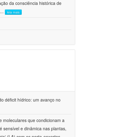
ão da consciência histórica de
...
leia mais
o déficit hídrico: um avanço no
s e moleculares que condicionam a
é sensível e dinâmica nas plantas,
cia' (LA) com os porta-enxertos