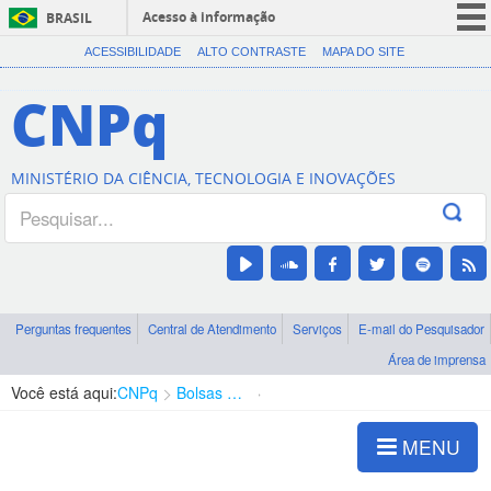
Acesso à informação
BRASIL
CORONAVÍRUS (COVID-19)
ACESSIBILIDADE
ALTO CONTRASTE
MAPA DO SITE
Participe
CNPq
Serviços
Legislação
MINISTÉRIO DA CIÊNCIA, TECNOLOGIA E INOVAÇÕES
Canais
Perguntas frequentes
Central de Atendimento
Serviços
E-mail do Pesquisador
Área de imprensa
Você está aqui:
CNPq
Bolsas e Auxílios Vigentes
Projetos de Pesquisa
MENU