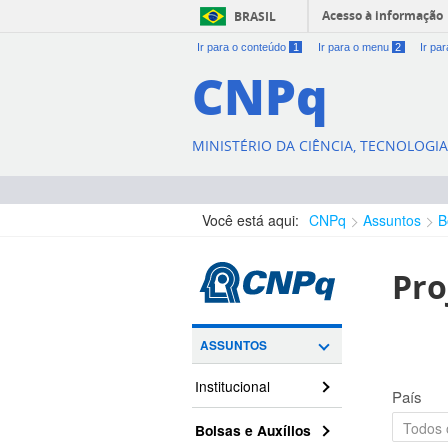
Acesso à informação
BRASIL
Ir para o conteúdo
1
Ir para o menu
2
Ir pa
CNPq
MINISTÉRIO DA CIÊNCIA, TECNOLOGI
Você está aqui:
CNPq
Assuntos
B
Pro
ASSUNTOS
Institucional
País
Bolsas e Auxílios