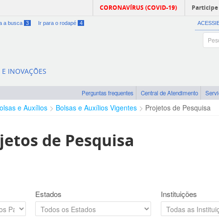
CORONAVÍRUS (COVID-19)
Participe
ra a busca
3
Ir para o rodapé
4
ACESSI
A E INOVAÇÕES
Perguntas frequentes
Central de Atendimento
Serv
olsas e Auxílios
Bolsas e Auxílios Vigentes
Projetos de Pesquisa
jetos de Pesquisa
Estados
Instituições