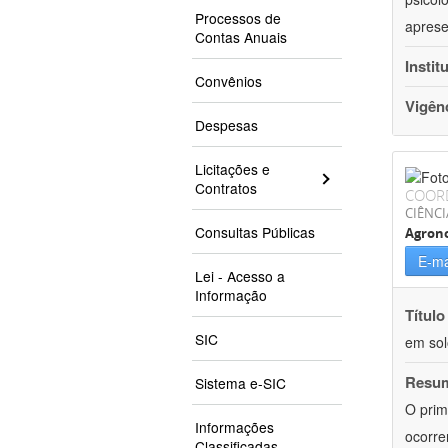
Processos de
aprese
Contas Anuais
Instit
Convênios
Vigên
Despesas
Licitações e
Contratos
COOR
CIÊNCI
Consultas Públicas
Agron
E-ma
Lei - Acesso a
Informação
Título
SIC
em sol
Resu
Sistema e-SIC
O prim
Informações
ocorre
Classificadas