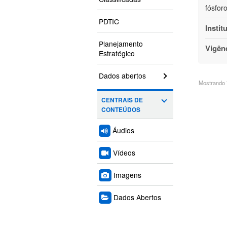
fósfor
PDTIC
Instit
Planejamento
Vigên
Estratégico
Dados abertos
Mostrando 7
CENTRAIS DE
CONTEÚDOS
Áudios
Vídeos
Imagens
Dados Abertos