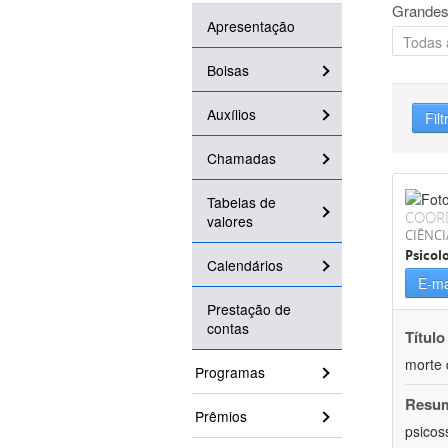
Grandes
Apresentação
Bolsas
Auxílios
Filt
Chamadas
Tabelas de
COOR
valores
CIÊNC
Psicol
Calendários
E-ma
Prestação de
contas
Título
morte 
Programas
Resu
Prêmios
psicos