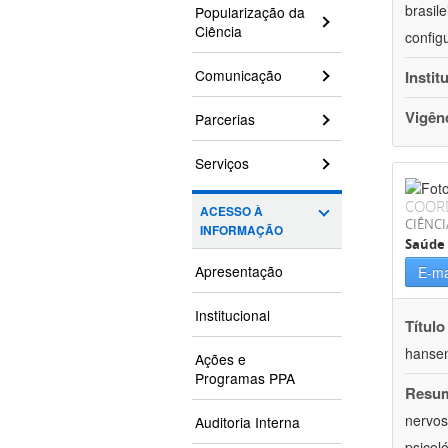
brasil
Popularização da
Ciência
config
Comunicação
Instit
Vigên
Parcerias
Serviços
COOR
ACESSO À
CIÊNCI
INFORMAÇÃO
Saúde 
Apresentação
E-ma
Institucional
Título
hansen
Ações e
Programas PPA
Resu
nervos
Auditoria Interna
psicol