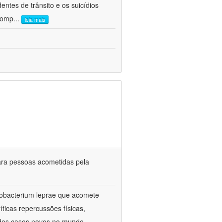
entes de trânsito e os suicídios
 comp
...
leia mais
ara pessoas acometidas pela
cobacterium leprae que acomete
íticas repercussões físicas,
 dos casos novos no mundo,