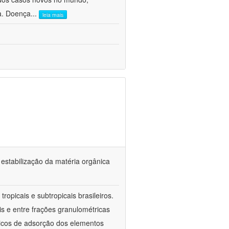
ca. Doença
...
leia mais
 estabilização da matéria orgânica
ropicais e subtropicais brasileiros.
is e entre frações granulométricas
icos de adsorção dos elementos