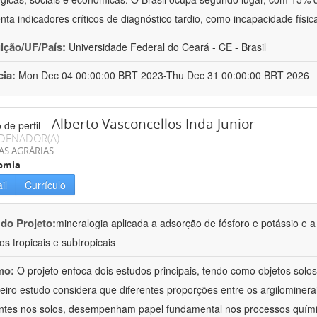
nta indicadores críticos de diagnóstico tardio, como incapacidade físi
uição/UF/País:
Universidade Federal do Ceará - CE - Brasil
cia:
Mon Dec 04 00:00:00 BRT 2023-Thu Dec 31 00:00:00 BRT 2026
Alberto Vasconcellos Inda Junior
DENADOR(A)
AS AGRÁRIAS
omia
il
Currículo
 do Projeto:
mineralogia aplicada a adsorção de fósforo e potássio e a
os tropicais e subtropicais
mo:
O projeto enfoca dois estudos principais, tendo como objetos solos t
eiro estudo considera que diferentes proporções entre os argilominera
ntes nos solos, desempenham papel fundamental nos processos quím