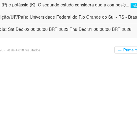
o (P) e potássio (K). O segundo estudo considera que a composiç
...
lei
uição/UF/País:
Universidade Federal do Rio Grande do Sul - RS - Brasi
cia:
Sat Dec 02 00:00:00 BRT 2023-Thu Dec 31 00:00:00 BRT 2026
← Primeir
6 - 78 de 4.018 resultados.