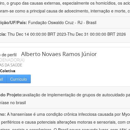
eiro, o grupo das causas externas, especialmente os homicídios, os acid
uram-se como a principal causa de adoecimento, internação e morte,
uição/UF/País:
Fundação Oswaldo Cruz - RJ - Brasil
cia:
Thu Dec 14 00:00:00 BRT 2023-Thu Dec 31 00:00:00 BRT 2026
Alberto Novaes Ramos Júnior
DENADOR(A)
AS DA SAÚDE
Coletiva
il
Currículo
 do Projeto:
avaliação de implementação de grupos de autocuidado p
íase no brasil
mo:
A hanseníase é uma condição crônica infecciosa causada por My
 periféricos e causa potenciais alterações motoras e sensoriais, com cr
ógicas, sociais e econômicas. O Brasil ocupa segundo lugar, com 15%