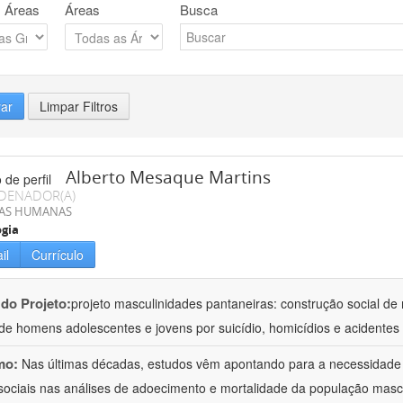
 Áreas
Áreas
Busca
rar
Limpar Filtros
Alberto Mesaque Martins
DENADOR(A)
IAS HUMANAS
ogia
il
Currículo
 do Projeto:
projeto masculinidades pantaneiras: construção social d
de homens adolescentes e jovens por suicídio, homicídios e acidentes
mo:
Nas últimas décadas, estudos vêm apontando para a necessidade 
sociais nas análises de adoecimento e mortalidade da população masc