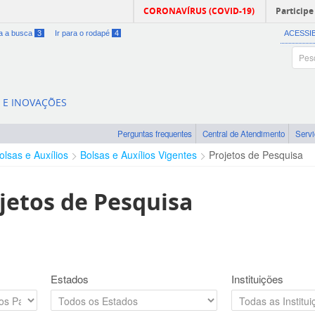
CORONAVÍRUS (COVID-19)
Participe
ra a busca
3
Ir para o rodapé
4
ACESSI
A E INOVAÇÕES
Perguntas frequentes
Central de Atendimento
Serv
olsas e Auxílios
Bolsas e Auxílios Vigentes
Projetos de Pesquisa
jetos de Pesquisa
Estados
Instituições