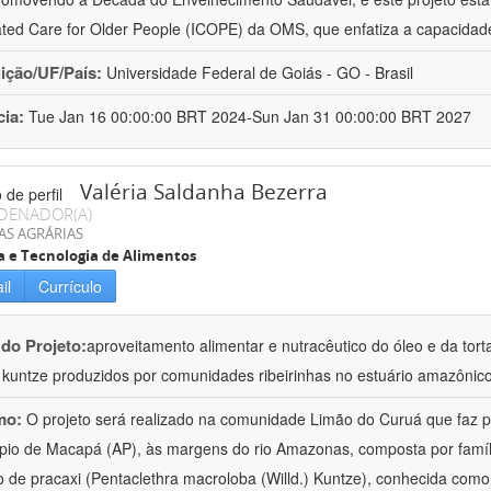
ated Care for Older People (ICOPE) da OMS, que enfatiza a capacidad
uição/UF/País:
Universidade Federal de Goiás - GO - Brasil
cia:
Tue Jan 16 00:00:00 BRT 2024-Sun Jan 31 00:00:00 BRT 2027
Valéria Saldanha Bezerra
DENADOR(A)
AS AGRÁRIAS
a e Tecnologia de Alimentos
il
Currículo
 do Projeto:
aproveitamento alimentar e nutracêutico do óleo e da tor
.) kuntze produzidos por comunidades ribeirinhas no estuário amazônic
mo:
O projeto será realizado na comunidade Limão do Curuá que faz pa
pio de Macapá (AP), às margens do rio Amazonas, composta por famíl
 de pracaxi (Pentaclethra macroloba (Willd.) Kuntze), conhecida como 