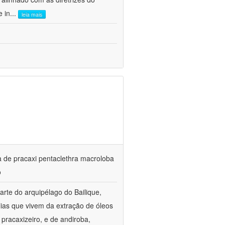
e in
...
leia mais
ta de pracaxi pentaclethra macroloba
o
rte do arquipélago do Bailique,
ias que vivem da extração de óleos
pracaxizeiro, e de andiroba,