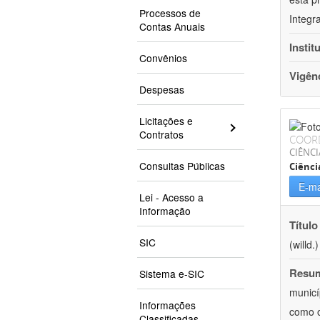
Processos de
Integr
Contas Anuais
Instit
Convênios
Vigên
Despesas
Licitações e
Contratos
COOR
CIÊNCI
Consultas Públicas
Ciênci
E-ma
Lei - Acesso a
Informação
Título
SIC
(willd
Resu
Sistema e-SIC
municí
Informações
como o
Classificadas