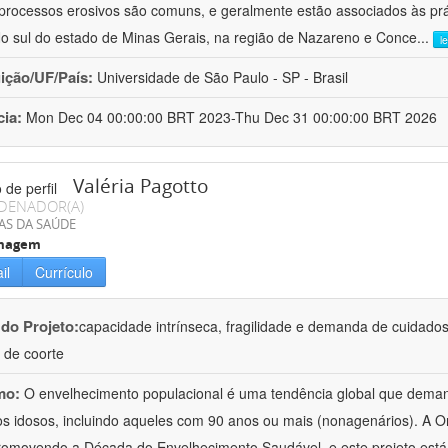
processos erosivos são comuns, e geralmente estão associados às pr
No sul do estado de Minas Gerais, na região de Nazareno e Conce
...
l
uição/UF/País:
Universidade de São Paulo - SP - Brasil
cia:
Mon Dec 04 00:00:00 BRT 2023-Thu Dec 31 00:00:00 BRT 2026
Valéria Pagotto
DENADOR(A)
AS DA SAÚDE
magem
il
Currículo
 do Projeto:
capacidade intrínseca, fragilidade e demanda de cuidado
 de coorte
mo:
O envelhecimento populacional é uma tendência global que deman
os idosos, incluindo aqueles com 90 anos ou mais (nonagenários). A
romovendo a Década do Envelhecimento Saudável, e este projeto está 