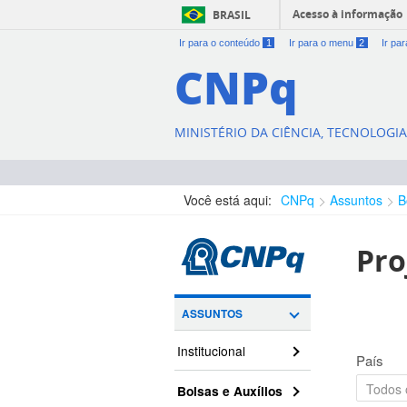
Acesso à informação
BRASIL
Ir para o conteúdo
1
Ir para o menu
2
Ir pa
CNPq
MINISTÉRIO DA CIÊNCIA, TECNOLOGI
Você está aqui:
CNPq
Assuntos
B
Pro
ASSUNTOS
Institucional
País
Bolsas e Auxílios