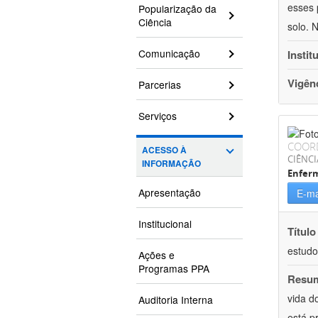
esses 
Popularização da
Ciência
solo. 
Comunicação
Instit
Vigên
Parcerias
Serviços
COOR
ACESSO À
CIÊNCI
INFORMAÇÃO
Enfer
Apresentação
E-ma
Institucional
Título
estudo
Ações e
Programas PPA
Resu
vida d
Auditoria Interna
está p