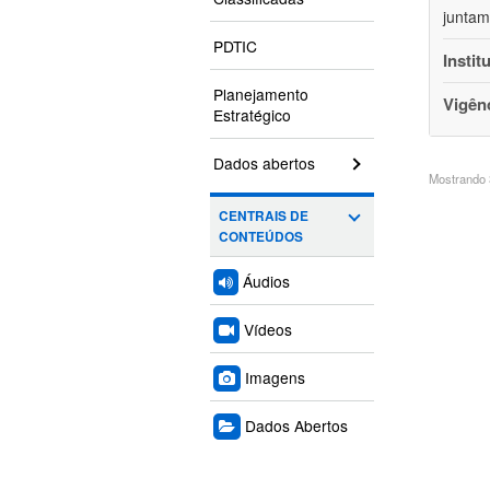
juntam
PDTIC
Instit
Planejamento
Vigên
Estratégico
Dados abertos
Mostrando 3
CENTRAIS DE
CONTEÚDOS
Áudios
Vídeos
Imagens
Dados Abertos