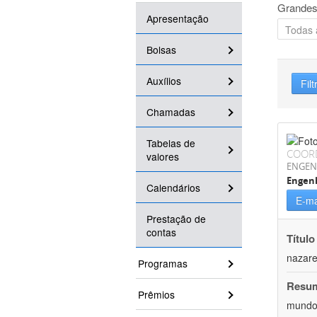
Grandes
Apresentação
Bolsas
Auxílios
Filt
Chamadas
Tabelas de
COOR
valores
ENGEN
Engenh
Calendários
E-ma
Prestação de
contas
Título
nazare
Programas
Resu
Prêmios
mundo,