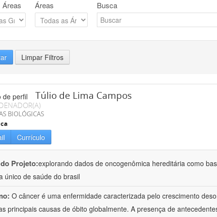
 Áreas
Áreas
Busca
rar
Limpar Filtros
Túlio de Lima Campos
DENADOR(A)
AS BIOLÓGICAS
ica
il
Currículo
 do Projeto:
explorando dados de oncogenômica hereditária como base
a único de saúde do brasil
mo:
O câncer é uma enfermidade caracterizada pelo crescimento deso
s principais causas de óbito globalmente. A presença de antecedente