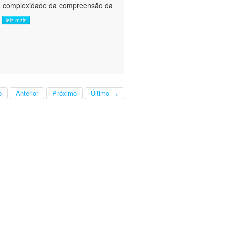
, a complexidade da compreensão da
.
leia mais
o
Anterior
Próximo
Último →