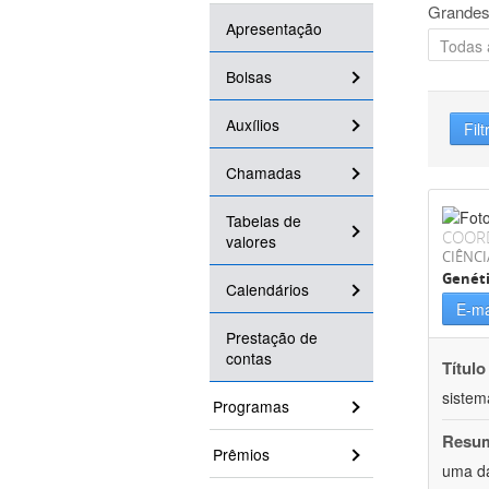
Grandes
Apresentação
Bolsas
Auxílios
Filt
Chamadas
Tabelas de
COOR
valores
CIÊNCI
Genét
Calendários
E-ma
Prestação de
contas
Título
sistem
Programas
Resu
Prêmios
uma da