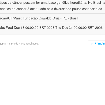
 tipos de câncer possam ter uma base genética hereditária. No Brasil
enética do câncer é acentuada pela diversidade pouco conhecida da
..
uição/UF/País:
Fundação Oswaldo Cruz - PE - Brasil
cia:
Wed Dec 13 00:00:00 BRT 2023-Thu Dec 31 00:00:00 BRT 2026
← Primeir
.844 - 3.844 de 4.019 resultados.