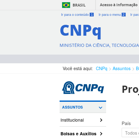
Acesso à informação
BRASIL
Ir para o conteúdo
1
Ir para o menu
2
Ir pa
CNPq
MINISTÉRIO DA CIÊNCIA, TECNOLOGI
Você está aqui:
CNPq
Assuntos
B
Pro
ASSUNTOS
Institucional
País
Bolsas e Auxílios