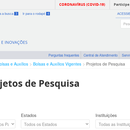
CORONAVÍRUS (COVID-19)
Participe
ra a busca
3
Ir para o rodapé
4
ACESSI
A E INOVAÇÕES
Perguntas frequentes
Central de Atendimento
Serv
olsas e Auxílios
Bolsas e Auxílios Vigentes
Projetos de Pesquisa
jetos de Pesquisa
Estados
Instituições