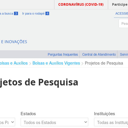
CORONAVÍRUS (COVID-19)
Participe
ra a busca
3
Ir para o rodapé
4
ACESSI
A E INOVAÇÕES
Perguntas frequentes
Central de Atendimento
Serv
olsas e Auxílios
Bolsas e Auxílios Vigentes
Projetos de Pesquisa
jetos de Pesquisa
Estados
Instituições