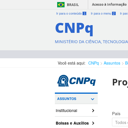
Acesso à informação
BRASIL
Ir para o conteúdo
1
Ir para o menu
2
Ir pa
CNPq
MINISTÉRIO DA CIÊNCIA, TECNOLOGI
Você está aqui:
CNPq
Assuntos
B
Pro
ASSUNTOS
Institucional
País
Bolsas e Auxílios