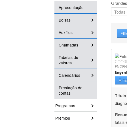
Grandes
Apresentação
Bolsas
Auxílios
Filt
Chamadas
Tabelas de
COOR
valores
ENGEN
Engenh
Calendários
E-ma
Prestação de
contas
Título
diagnó
Programas
Resu
Prêmios
fatais