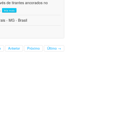
avés de tirantes ancorados no
..
leia mais
is - MG - Brasil
o
Anterior
Próximo
Último →