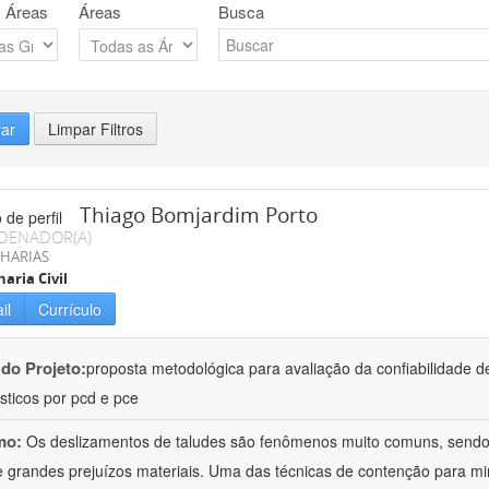
 Áreas
Áreas
Busca
rar
Limpar Filtros
Thiago Bomjardim Porto
DENADOR(A)
HARIAS
aria Civil
il
Currículo
 do Projeto:
proposta metodológica para avaliação da confiabilidade d
sticos por pcd e pce
mo:
Os deslizamentos de taludes são fenômenos muito comuns, sendo
 e grandes prejuízos materiais. Uma das técnicas de contenção para 