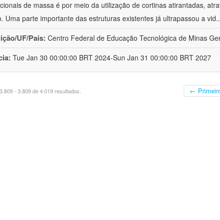
acionais de massa é por meio da utilização de cortinas atirantadas, atr
o. Uma parte importante das estruturas existentes já ultrapassou a vid
.
uição/UF/País:
Centro Federal de Educação Tecnológica de Minas Gera
cia:
Tue Jan 30 00:00:00 BRT 2024-Sun Jan 31 00:00:00 BRT 2027
← Primeir
.809 - 3.809 de 4.019 resultados.