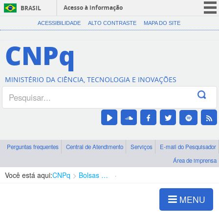
Acesso à informação
BRASIL
CORONAVÍRUS (COVID-19)
ACESSIBILIDADE
ALTO CONTRASTE
MAPA DO SITE
Participe
CNPq
Serviços
Legislação
MINISTÉRIO DA CIÊNCIA, TECNOLOGIA E INOVAÇÕES
Canais
Perguntas frequentes
Central de Atendimento
Serviços
E-mail do Pesquisador
Área de imprensa
Você está aqui:
CNPq
Bolsas e Auxílios Vigentes
Projetos de Pesquisa
MENU