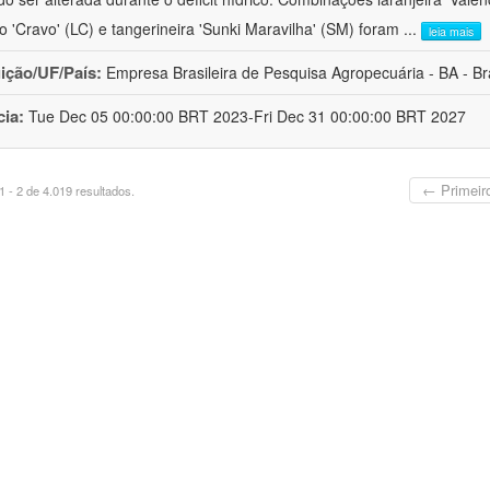
ro 'Cravo' (LC) e tangerineira 'Sunki Maravilha' (SM) foram
...
leia mais
uição/UF/País:
Empresa Brasileira de Pesquisa Agropecuária - BA - Bra
cia:
Tue Dec 05 00:00:00 BRT 2023-Fri Dec 31 00:00:00 BRT 2027
← Primeir
 - 2 de 4.019 resultados.