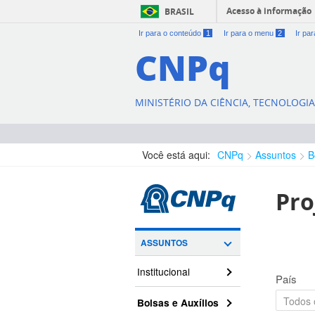
Acesso à informação
BRASIL
Ir para o conteúdo
1
Ir para o menu
2
Ir pa
CNPq
MINISTÉRIO DA CIÊNCIA, TECNOLOGI
Você está aqui:
CNPq
Assuntos
B
Pro
ASSUNTOS
Institucional
País
Bolsas e Auxílios