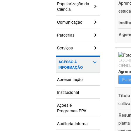
Aprend
Popularização da
Ciência
estuda
Comunicação
Instit
Vigên
Parcerias
Serviços
COOR
ACESSO À
CIÊNCI
INFORMAÇÃO
Agron
Apresentação
E-ma
Institucional
Título
cultiv
Ações e
Programas PPA
Resu
planta
Auditoria Interna
podend