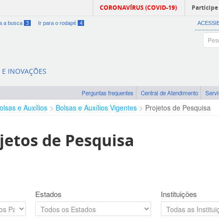
CORONAVÍRUS (COVID-19)
Participe
ra a busca
3
Ir para o rodapé
4
ACESSI
A E INOVAÇÕES
Perguntas frequentes
Central de Atendimento
Serv
olsas e Auxílios
Bolsas e Auxílios Vigentes
Projetos de Pesquisa
jetos de Pesquisa
Estados
Instituições