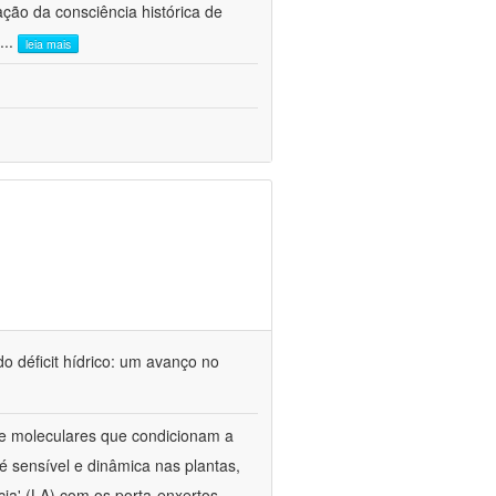
ão da consciência histórica de
...
leia mais
o déficit hídrico: um avanço no
s e moleculares que condicionam a
é sensível e dinâmica nas plantas,
cia' (LA) com os porta-enxertos