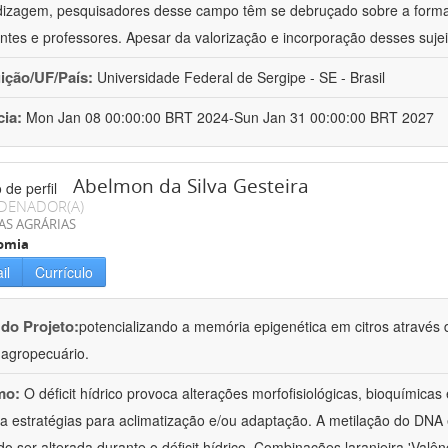
izagem, pesquisadores desse campo têm se debruçado sobre a formaç
ntes e professores. Apesar da valorização e incorporação desses sujei
uição/UF/País:
Universidade Federal de Sergipe - SE - Brasil
cia:
Mon Jan 08 00:00:00 BRT 2024-Sun Jan 31 00:00:00 BRT 2027
Abelmon da Silva Gesteira
DENADOR(A)
AS AGRÁRIAS
omia
il
Currículo
 do Projeto:
potencializando a memória epigenética em citros através d
o agropecuário.
mo:
O déficit hídrico provoca alterações morfofisiológicas, bioquímica
 a estratégias para aclimatização e/ou adaptação. A metilação do DNA 
o ser alterada durante o déficit hídrico. Combinações laranjeira 'Valên