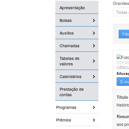
Grandes
Apresentação
Bolsas
Auxílios
Filt
Chamadas
Tabelas de
COOR
valores
CIÊNC
Educa
Calendários
E-ma
Prestação de
contas
Título
históri
Programas
Resu
Prêmios
aos pr