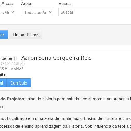
 Áreas
Áreas
Busca
rar
Limpar Filtros
Aaron Sena Cerqueira Reis
DENADOR(A)
IAS HUMANAS
ção
il
Currículo
 do Projeto:
ensino de história para estudantes surdos: uma proposta i
ca
mo:
Localizado em uma zona de fronteiras, o Ensino de História é um
ocessos de ensino-aprendizagem da História. Sob influência da teoria d