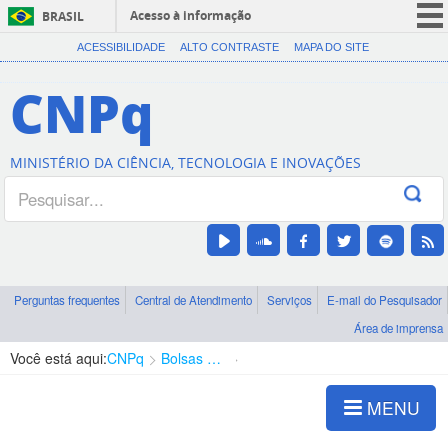
Acesso à informação
BRASIL
CORONAVÍRUS (COVID-19)
ACESSIBILIDADE
ALTO CONTRASTE
MAPA DO SITE
Participe
CNPq
Serviços
Legislação
MINISTÉRIO DA CIÊNCIA, TECNOLOGIA E INOVAÇÕES
Canais
Perguntas frequentes
Central de Atendimento
Serviços
E-mail do Pesquisador
Área de imprensa
Você está aqui:
CNPq
Bolsas e Auxílios Vigentes
Projetos de Pesquisa
MENU