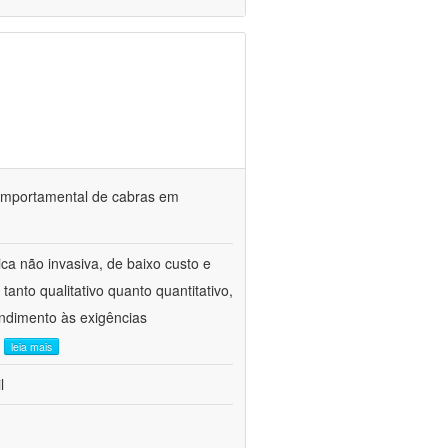
o comportamental de cabras em
ca não invasiva, de baixo custo e
tanto qualitativo quanto quantitativo,
ndimento às exigências
.
leia mais
l