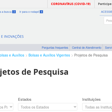
CORONAVÍRUS (COVID-19)
Participe
ra a busca
3
Ir para o rodapé
4
ACESSI
A E INOVAÇÕES
Perguntas frequentes
Central de Atendimento
Serv
olsas e Auxílios
Bolsas e Auxílios Vigentes
Projetos de Pesquisa
jetos de Pesquisa
Estados
Instituições