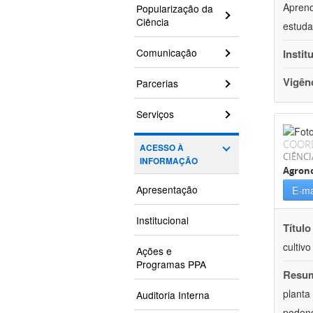
Aprend
Popularização da
Ciência
estuda
Comunicação
Instit
Vigên
Parcerias
Serviços
COOR
ACESSO À
CIÊNCI
INFORMAÇÃO
Agron
Apresentação
E-ma
Institucional
Título
cultiv
Ações e
Programas PPA
Resu
planta
Auditoria Interna
podend