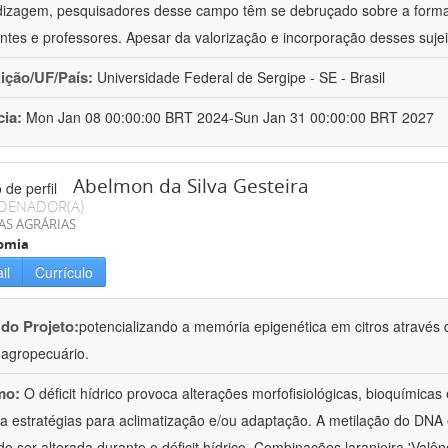
izagem, pesquisadores desse campo têm se debruçado sobre a formaç
ntes e professores. Apesar da valorização e incorporação desses sujei
uição/UF/País:
Universidade Federal de Sergipe - SE - Brasil
cia:
Mon Jan 08 00:00:00 BRT 2024-Sun Jan 31 00:00:00 BRT 2027
Abelmon da Silva Gesteira
DENADOR(A)
AS AGRÁRIAS
omia
il
Currículo
 do Projeto:
potencializando a memória epigenética em citros através d
o agropecuário.
mo:
O déficit hídrico provoca alterações morfofisiológicas, bioquímica
 a estratégias para aclimatização e/ou adaptação. A metilação do DNA 
o ser alterada durante o déficit hídrico. Combinações laranjeira 'Valên