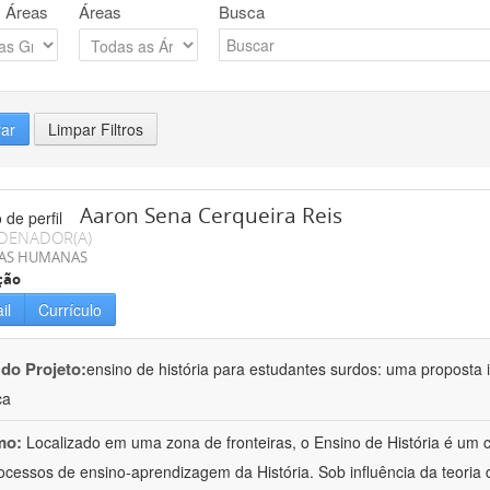
 Áreas
Áreas
Busca
rar
Limpar Filtros
Aaron Sena Cerqueira Reis
DENADOR(A)
IAS HUMANAS
ção
il
Currículo
 do Projeto:
ensino de história para estudantes surdos: uma proposta i
ca
mo:
Localizado em uma zona de fronteiras, o Ensino de História é um
ocessos de ensino-aprendizagem da História. Sob influência da teoria d