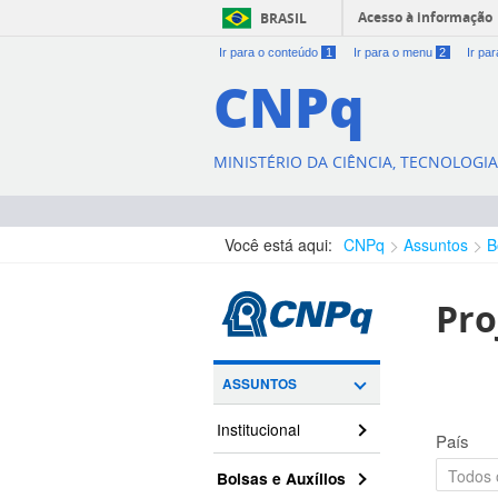
Acesso à informação
BRASIL
Ir para o conteúdo
1
Ir para o menu
2
Ir pa
CNPq
MINISTÉRIO DA CIÊNCIA, TECNOLOGI
Você está aqui:
CNPq
Assuntos
B
Pro
ASSUNTOS
Institucional
País
Bolsas e Auxílios