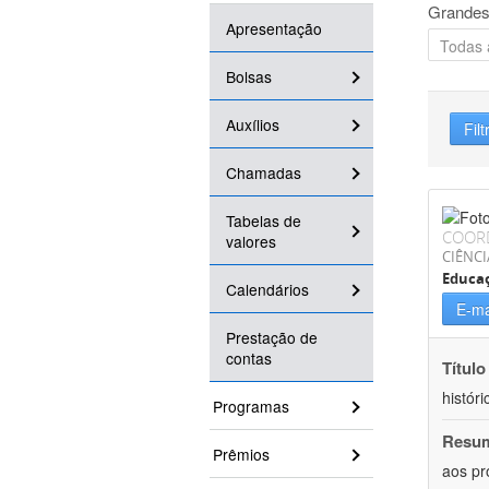
Grandes
Apresentação
Bolsas
Auxílios
Filt
Chamadas
Tabelas de
COOR
valores
CIÊNC
Educa
Calendários
E-ma
Prestação de
contas
Título
históri
Programas
Resu
Prêmios
aos pr