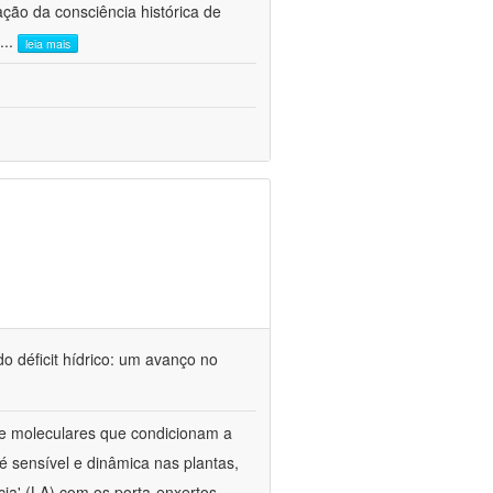
ão da consciência histórica de
...
leia mais
o déficit hídrico: um avanço no
s e moleculares que condicionam a
é sensível e dinâmica nas plantas,
cia' (LA) com os porta-enxertos