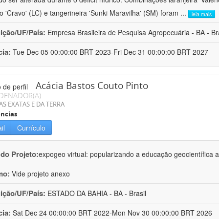
ro 'Cravo' (LC) e tangerineira 'Sunki Maravilha' (SM) foram
...
leia mais
uição/UF/País:
Empresa Brasileira de Pesquisa Agropecuária - BA - Bra
cia:
Tue Dec 05 00:00:00 BRT 2023-Fri Dec 31 00:00:00 BRT 2027
Acácia Bastos Couto Pinto
DENADOR(A)
AS EXATAS E DA TERRA
ncias
il
Currículo
 do Projeto:
expogeo virtual: popularizando a educação geocientífica a
mo:
Vide projeto anexo
uição/UF/País:
ESTADO DA BAHIA - BA - Brasil
cia:
Sat Dec 24 00:00:00 BRT 2022-Mon Nov 30 00:00:00 BRT 2026