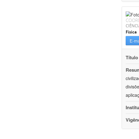
COOR
CIÊNCI
Física
E-ma
Título
Resu
civili
divisõ
aplica
Instit
Vigên