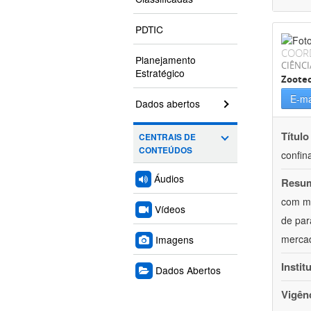
PDTIC
COOR
Planejamento
CIÊNCI
Estratégico
Zoote
E-ma
Dados abertos
Título
CENTRAIS DE
CONTEÚDOS
confin
Áudios
Resu
com mú
Vídeos
de par
mercad
Imagens
Instit
Dados Abertos
Vigên