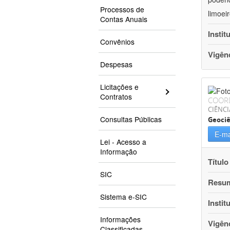
Processos de
limoei
Contas Anuais
Instit
Convênios
Vigên
Despesas
Licitações e
Contratos
COOR
CIÊNCI
Consultas Públicas
Geociê
E-ma
Lei - Acesso a
Informação
Título
SIC
Resu
Sistema e-SIC
Instit
Informações
Vigên
Classificadas