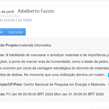
Adalberto Fazzio
DENADOR(A)
AS EXATAS E DA TERRA
il
Currículo
 do Projeto:
materials informatics
mo:
A habilidade de manusear e sintetizar materiais é de importância 
zações, a ponto de marcar eras da humanidade, como a idade da pedra, 
es ocorrem por conta da vantagem estratégica do domínio de materiais,
ções de defesa. No momento que uma civilização domina um materi
...
uição/UF/País:
Centro Nacional de Pesquisa em Energia e Materiais - S
cia:
Fri Jan 06 00:00:00 BRT 2023-Mon Jan 31 00:00:00 BRT 2028