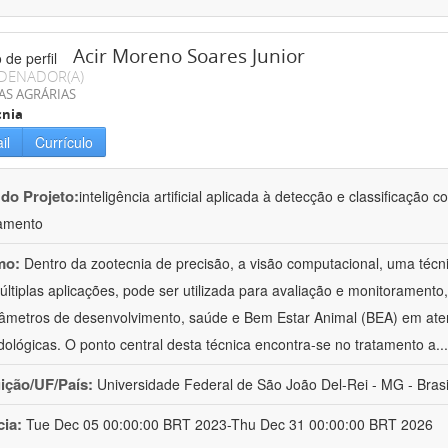
Acir Moreno Soares Junior
DENADOR(A)
AS AGRÁRIAS
cnia
il
Currículo
 do Projeto:
inteligência artificial aplicada à detecção e classificaçã
amento
mo:
Dentro da zootecnia de precisão, a visão computacional, uma técni
ltiplas aplicações, pode ser utilizada para avaliação e monitoramento, 
âmetros de desenvolvimento, saúde e Bem Estar Animal (BEA) em ate
ológicas. O ponto central desta técnica encontra-se no tratamento a
..
uição/UF/País:
Universidade Federal de São João Del-Rei - MG - Brasi
cia:
Tue Dec 05 00:00:00 BRT 2023-Thu Dec 31 00:00:00 BRT 2026