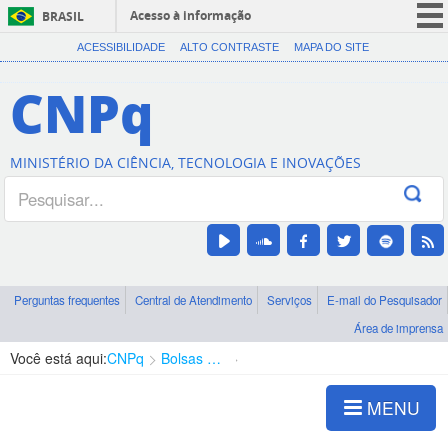
Acesso à informação
BRASIL
CORONAVÍRUS (COVID-19)
ACESSIBILIDADE
ALTO CONTRASTE
MAPA DO SITE
Participe
CNPq
Serviços
Legislação
MINISTÉRIO DA CIÊNCIA, TECNOLOGIA E INOVAÇÕES
Canais
Perguntas frequentes
Central de Atendimento
Serviços
E-mail do Pesquisador
Área de imprensa
Você está aqui:
CNPq
Bolsas e Auxílios Vigentes
Projetos de Pesquisa
MENU