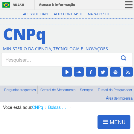
Acesso à informação
BRASIL
CORONAVÍRUS (COVID-19)
ACESSIBILIDADE
ALTO CONTRASTE
MAPA DO SITE
Participe
CNPq
Serviços
Legislação
MINISTÉRIO DA CIÊNCIA, TECNOLOGIA E INOVAÇÕES
Canais
Perguntas frequentes
Central de Atendimento
Serviços
E-mail do Pesquisador
Área de imprensa
Você está aqui:
CNPq
Bolsas e Auxílios Vigentes
Projetos de Pesquisa
MENU