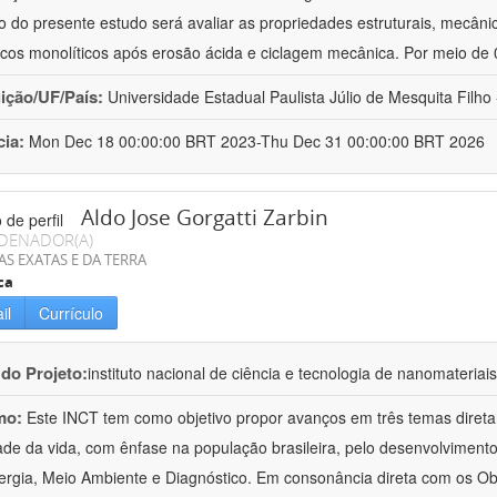
vo do presente estudo será avaliar as propriedades estruturais, mecâni
cos monolíticos após erosão ácida e ciclagem mecânica. Por meio de
uição/UF/País:
Universidade Estadual Paulista Júlio de Mesquita Filho -
cia:
Mon Dec 18 00:00:00 BRT 2023-Thu Dec 31 00:00:00 BRT 2026
Aldo Jose Gorgatti Zarbin
DENADOR(A)
AS EXATAS E DA TERRA
ca
il
Currículo
 do Projeto:
instituto nacional de ciência e tecnologia de nanomateriai
mo:
Este INCT tem como objetivo propor avanços em três temas direta
ade da vida, com ênfase na população brasileira, pelo desenvolviment
rgia, Meio Ambiente e Diagnóstico. Em consonância direta com os Ob