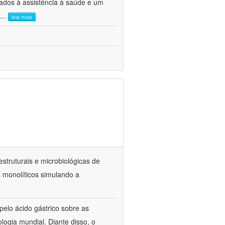
ados à assistência à saúde e um
...
leia mais
estruturais e microbiológicas de
 monolíticos simulando a
elo ácido gástrico sobre as
ogia mundial. Diante disso, o