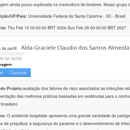
gem ainda pouco explorada na maricultura de bivalves. Nosso grupo 
uição/UF/País:
Universidade Federal de Santa Catarina - SC - Brasil
cia:
Thu Feb 15 00:00:00 BRT 2024-Sun Feb 28 00:00:00 BRT 2027
Alda Graciele Claudio dos Santos Almeida
DENADOR(A)
AS DA SAÚDE
magem
il
Currículo
 do Projeto:
avaliação dos fatores de risco associados às infecções re
entação das melhores práticas baseadas em evidências para o contro
brasileiro
mo:
O ambiente hospitalar apresenta uma grande variedade de patógen
s de prejudicar a segurança do paciente e o desenvolvimento de infec