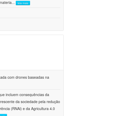
materia
...
leia mais
lizada com drones baseadas na
s que incluem consequências da
crescente da sociedade pela redução
rência (RNAi) e da Agricultura 4.0