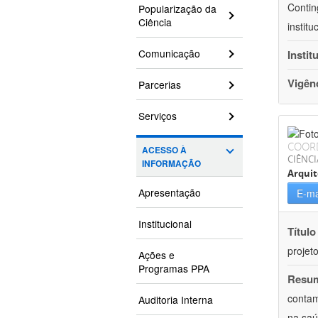
Contin
Popularização da
Ciência
instit
Comunicação
Instit
Vigên
Parcerias
Serviços
COOR
ACESSO À
CIÊNCI
INFORMAÇÃO
Arqui
Apresentação
E-ma
Institucional
Título
projet
Ações e
Programas PPA
Resu
contam
Auditoria Interna
na saú