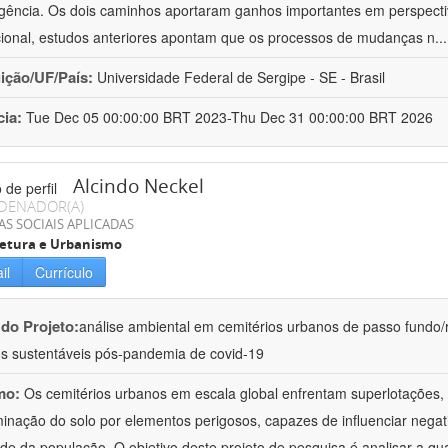
gência. Os dois caminhos aportaram ganhos importantes em perspectiv
ucional, estudos anteriores apontam que os processos de mudanças n
..
uição/UF/País:
Universidade Federal de Sergipe - SE - Brasil
cia:
Tue Dec 05 00:00:00 BRT 2023-Thu Dec 31 00:00:00 BRT 2026
Alcindo Neckel
DENADOR(A)
AS SOCIAIS APLICADAS
tetura e Urbanismo
il
Currículo
 do Projeto:
análise ambiental em cemitérios urbanos de passo fundo/rs
os sustentáveis pós-pandemia de covid-19
mo:
Os cemitérios urbanos em escala global enfrentam superlotações,
inação do solo por elementos perigosos, capazes de influenciar nega
de da população. O objetivo deste projeto de pesquisa é analisar a qu