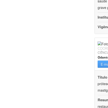
saúde 
grave 
Instit
Vigên
COOR
CIÊNCI
Odont
E-ma
Título
prótes
masti
Resu
restau