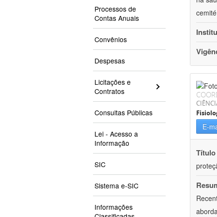
Processos de
cemité
Contas Anuais
Instit
Convênios
Vigên
Despesas
Licitações e
Contratos
COOR
CIÊNCI
Consultas Públicas
Fisiolo
E-ma
Lei - Acesso a
Informação
Título
SIC
proteç
Resu
Sistema e-SIC
Recent
Informações
aborda
Classificadas