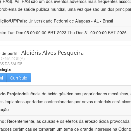
(IRAS). As IRAS são um dos eventos adversos mais frequentes associ
problema de saúde pública mundial, uma vez que são um dos principai
uição/UF/País:
Universidade Federal de Alagoas - AL - Brasil
cia:
Tue Dec 05 00:00:00 BRT 2023-Thu Dec 31 00:00:00 BRT 2026
Aldiéris Alves Pesqueira
DENADOR(A)
AS DA SAÚDE
ologia
il
Currículo
 do Projeto:
influência do ácido gástrico nas propriedades mecânicas, 
es implantossuportadas confeccionadas por novos materiais cerâmicos
gação
mo:
Recentemente, as causas e os efeitos da erosão ácida provocada p
rações cerâmicas se tornaram um tema de grande interesse na Odontol