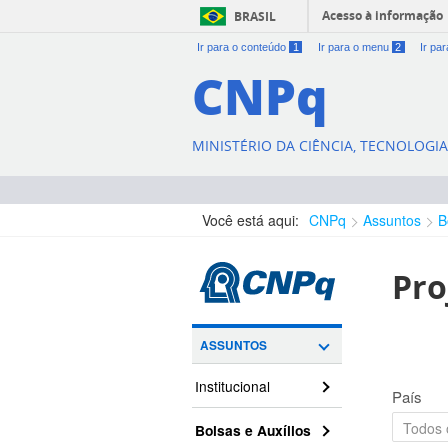
Acesso à informação
BRASIL
Ir para o conteúdo
1
Ir para o menu
2
Ir pa
CNPq
MINISTÉRIO DA CIÊNCIA, TECNOLOGI
Você está aqui:
CNPq
Assuntos
B
Pro
ASSUNTOS
Institucional
País
Bolsas e Auxílios