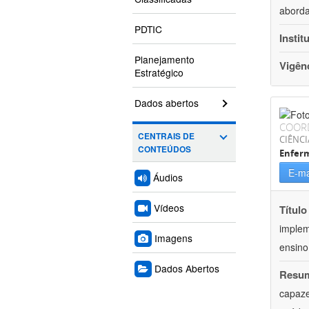
aborda
PDTIC
Instit
Planejamento
Vigên
Estratégico
Dados abertos
COOR
CENTRAIS DE
CIÊNCI
CONTEÚDOS
Enfer
E-ma
Áudios
Vídeos
Título
implem
Imagens
ensino 
Dados Abertos
Resu
capaze