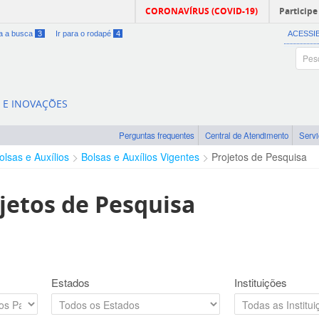
CORONAVÍRUS (COVID-19)
Participe
ra a busca
3
Ir para o rodapé
4
ACESSI
A E INOVAÇÕES
Perguntas frequentes
Central de Atendimento
Serv
olsas e Auxílios
Bolsas e Auxílios Vigentes
Projetos de Pesquisa
jetos de Pesquisa
Estados
Instituições