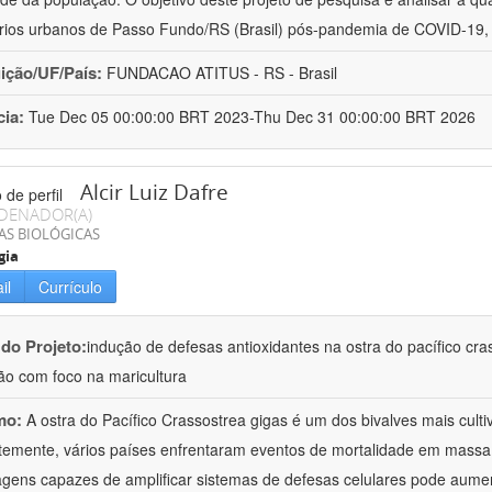
rios urbanos de Passo Fundo/RS (Brasil) pós-pandemia de COVID-19,
uição/UF/País:
FUNDACAO ATITUS - RS - Brasil
cia:
Tue Dec 05 00:00:00 BRT 2023-Thu Dec 31 00:00:00 BRT 2026
Alcir Luiz Dafre
DENADOR(A)
AS BIOLÓGICAS
gia
il
Currículo
 do Projeto:
indução de defesas antioxidantes na ostra do pacífico cr
ão com foco na maricultura
mo:
A ostra do Pacífico Crassostrea gigas é um dos bivalves mais cul
emente, vários países enfrentaram eventos de mortalidade em massa 
gens capazes de amplificar sistemas de defesas celulares pode aumen