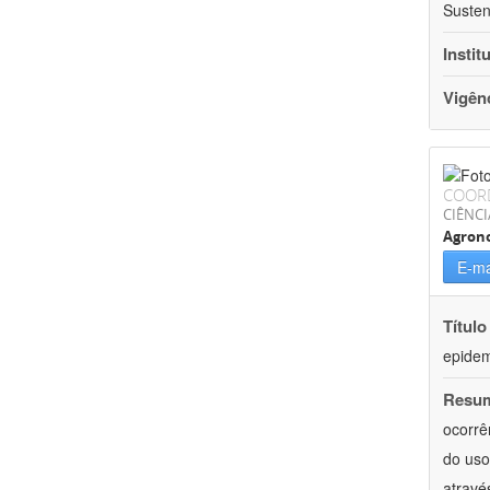
Susten
Instit
Vigên
COOR
CIÊNCI
Agron
E-ma
Título
epidemi
Resu
ocorrê
do uso
atravé