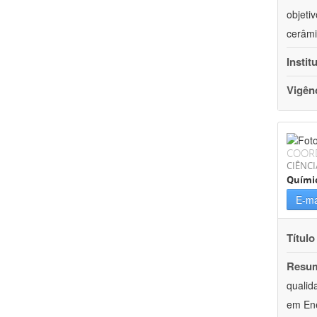
objeti
cerâmi
Instit
Vigên
COOR
CIÊNCI
Quími
E-ma
Título
Resu
qualid
em Ene