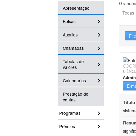
Grandes
Apresentação
Bolsas
Auxílios
Filt
Chamadas
Tabelas de
COOR
valores
CIÊNCI
Admin
Calendários
E-ma
Prestação de
contas
Título
sistem
Programas
Resu
Prêmios
signif