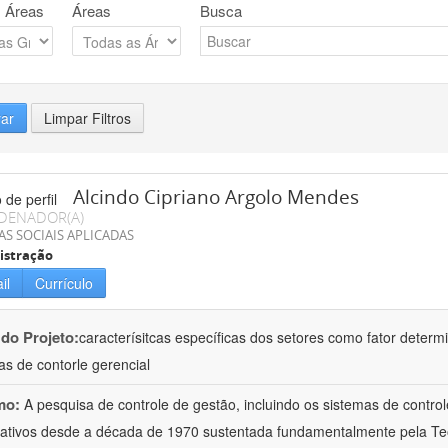
 Áreas
Áreas
Busca
rar
Limpar Filtros
Alcindo Cipriano Argolo Mendes
DENADOR(A)
AS SOCIAIS APLICADAS
istração
il
Currículo
 do Projeto:
caracterísitcas específicas dos setores como fator deter
as de contorle gerencial
mo:
A pesquisa de controle de gestão, incluindo os sistemas de contro
icativos desde a década de 1970 sustentada fundamentalmente pela Teor