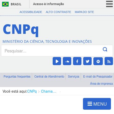
Acesso à informação
BRASIL
CORONAVÍRUS (COVID-19)
ACESSIBILIDADE
ALTO CONTRASTE
MAPA DO SITE
Participe
CNPq
Serviços
Legislação
MINISTÉRIO DA CIÊNCIA, TECNOLOGIA E INOVAÇÕES
Canais
Perguntas frequentes
Central de Atendimento
Serviços
E-mail do Pesquisador
Área de imprensa
Você está aqui:
CNPq
Chamadas
Chamadas públicas
MENU