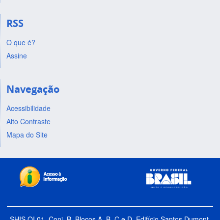
RSS
O que é?
Assine
Navegação
Acessibilidade
Alto Contraste
Mapa do Site
SHIS QI 01, Conj. B, Blocos A, B, C e D, Edifício Santos Dumont,