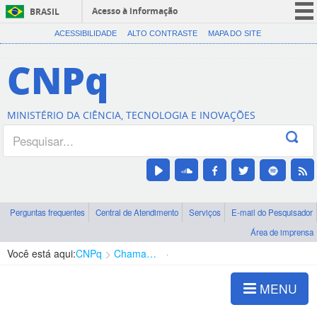
Acesso à informação
BRASIL
CORONAVÍRUS (COVID-19)
ACESSIBILIDADE
ALTO CONTRASTE
MAPA DO SITE
Participe
CNPq
Serviços
Legislação
MINISTÉRIO DA CIÊNCIA, TECNOLOGIA E INOVAÇÕES
Canais
Perguntas frequentes
Central de Atendimento
Serviços
E-mail do Pesquisador
Área de imprensa
Você está aqui:
CNPq
Chamadas
Chamadas públicas
MENU