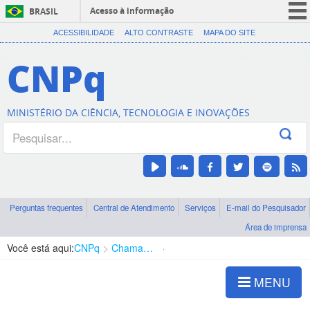
Acesso à informação
BRASIL
CORONAVÍRUS (COVID-19)
ACESSIBILIDADE
ALTO CONTRASTE
MAPA DO SITE
Participe
CNPq
Serviços
Legislação
MINISTÉRIO DA CIÊNCIA, TECNOLOGIA E INOVAÇÕES
Canais
Perguntas frequentes
Central de Atendimento
Serviços
E-mail do Pesquisador
Área de imprensa
Você está aqui:
CNPq
Chamadas
Chamadas públicas
MENU