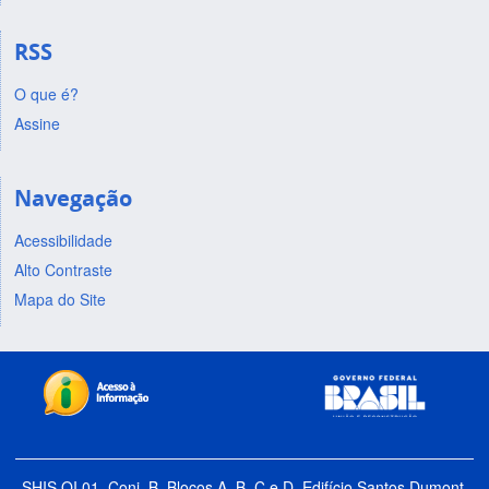
RSS
O que é?
Assine
Navegação
Acessibilidade
Alto Contraste
Mapa do Site
SHIS QI 01, Conj. B, Blocos A, B, C e D, Edifício Santos Dumont,