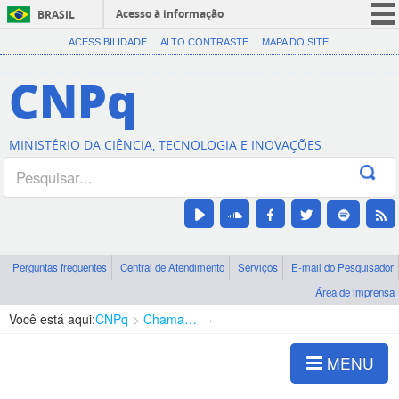
Acesso à informação
BRASIL
CORONAVÍRUS (COVID-19)
ACESSIBILIDADE
ALTO CONTRASTE
MAPA DO SITE
Participe
CNPq
Serviços
Legislação
MINISTÉRIO DA CIÊNCIA, TECNOLOGIA E INOVAÇÕES
Canais
Perguntas frequentes
Central de Atendimento
Serviços
E-mail do Pesquisador
Área de imprensa
Você está aqui:
CNPq
Chamadas
Chamadas públicas
MENU