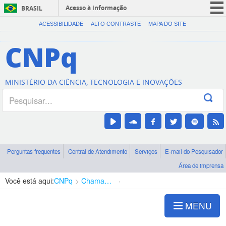
Acesso à informação
BRASIL
CORONAVÍRUS (COVID-19)
ACESSIBILIDADE
ALTO CONTRASTE
MAPA DO SITE
Participe
CNPq
Serviços
Legislação
MINISTÉRIO DA CIÊNCIA, TECNOLOGIA E INOVAÇÕES
Canais
Perguntas frequentes
Central de Atendimento
Serviços
E-mail do Pesquisador
Área de imprensa
Você está aqui:
CNPq
Chamadas
Chamadas públicas
MENU