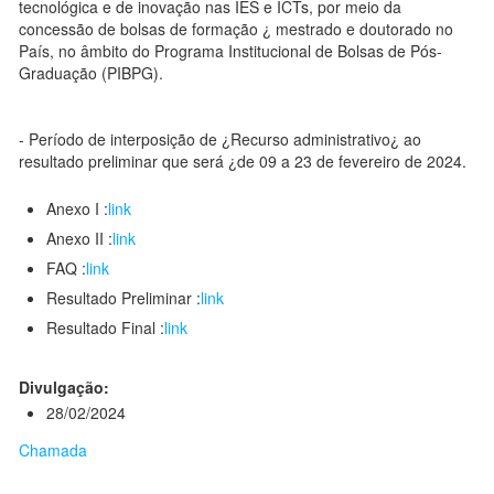
tecnológica e de inovação nas IES e ICTs, por meio da
concessão de bolsas de formação ¿ mestrado e doutorado no
País, no âmbito do Programa Institucional de Bolsas de Pós-
Graduação (PIBPG).
- Período de interposição de ¿Recurso administrativo¿ ao
resultado preliminar que será ¿de 09 a 23 de fevereiro de 2024.
Anexo I :
link
Anexo II :
link
FAQ :
link
Resultado Preliminar :
link
Resultado Final :
link
Divulgação:
28/02/2024
Chamada