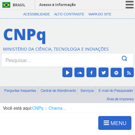
Acesso à informação
BRASIL
CORONAVÍRUS (COVID-19)
ACESSIBILIDADE
ALTO CONTRASTE
MAPA DO SITE
Participe
CNPq
Serviços
Legislação
MINISTÉRIO DA CIÊNCIA, TECNOLOGIA E INOVAÇÕES
Canais
Perguntas frequentes
Central de Atendimento
Serviços
E-mail do Pesquisador
Área de imprensa
Você está aqui:
CNPq
Chamadas
Chamadas públicas
MENU