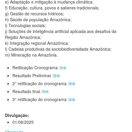
e) Adaptação e mitigação à mudança climática;
f) Educação, cultura, povos e saberes tradicionais;
g) Gestão de recursos hídricos;
h) Saúde da população Amazônica;
i) Tecnologias sociais;
j) Soluções de inteligência artificial aplicada aos desafios da
Região Amazônica;
k) Integração regional Amazônica;
l) Cadeias produtivas da sociobiodiversidade Amazônica;
m) Mineração na Amazônia.
Retificação Cronograma :
link
Resultado Preliminar :
link
2° retificação do cronograma :
link
Resultado final :
link
3° retificação do cronograma :
link
Divulgação:
01/08/2025