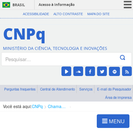
Acesso à informação
BRASIL
CORONAVÍRUS (COVID-19)
ACESSIBILIDADE
ALTO CONTRASTE
MAPA DO SITE
Participe
CNPq
Serviços
Legislação
MINISTÉRIO DA CIÊNCIA, TECNOLOGIA E INOVAÇÕES
Canais
Perguntas frequentes
Central de Atendimento
Serviços
E-mail do Pesquisador
Área de imprensa
Você está aqui:
CNPq
Chamadas
Chamadas públicas
MENU