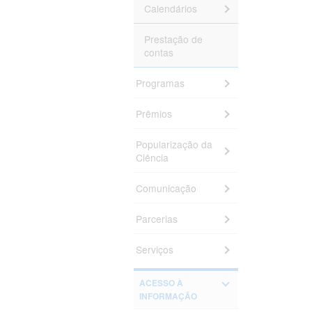
Calendários
Michelle Gon
Prestação de
Deyse Morga
contas
Correia
Programas
Fernanda Air
Diani Fernand
Prêmios
Isabel Cristin
Popularização da
Maurici Luzia
Ciência
Monego
Thayne Woyci
Comunicação
Yanne Katiuss
Parcerias
Mara Fernand
Serviços
Caroline Sant
Fernanda Seli
ACESSO À
Alessandra Pa
INFORMAÇÃO