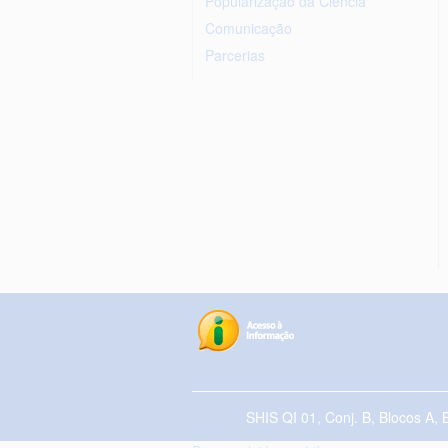
Popularização da Ciência
Comunicação
Parcerias
SHIS QI 01, Conj. B, Blocos A, 