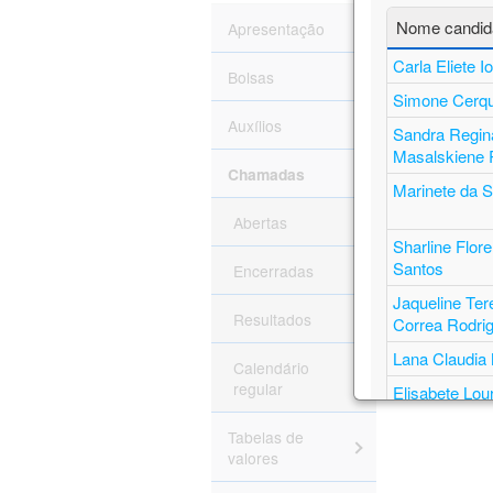
Nome candid
Apresentação
Apoiar p
do País,
Carla Eliete 
Bolsas
carreira
Simone Cerqu
Auxílios
Sandra Regin
ver 
Masalskiene
Chamadas
Marinete da S
Abertas
Volta
Sharline Flor
Santos
Encerradas
Jaqueline Ter
Resultados
Correa Rodri
Lana Claudia
Calendário
regular
Elisabete Lou
Nascimento
Tabelas de
Silvia Layara
valores
Claudia Eliz