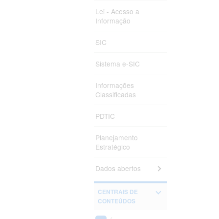
Anita Maria 
Lei - Acesso a
Informação
Flávia Raque
Nascimento
SIC
Elisângela Ma
Rocha
Sistema e-SIC
André Bellin 
Informações
Valentina Nas
Classificadas
Oliveira
Luana Queiro
PDTIC
Bárbara de Me
Planejamento
Marcos Antoni
Estratégico
Karla Patricia
Dados abertos
Rodríguez Es
CENTRAIS DE
CONTEÚDOS