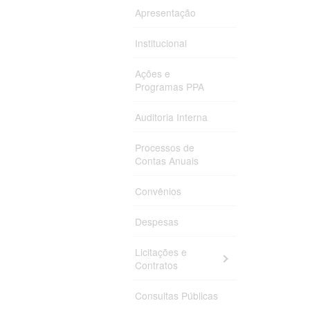
Thalita Schar
Apresentação
Pimenta
Laura Silva d
Institucional
Ações e
Daniely Gome
Programas PPA
Fabiane da Si
Auditoria Interna
Francielle Co
Camila Maria 
Processos de
Taiana Gabrie
Contas Anuais
Camila Rolim 
Convênios
Elis Gean Ro
Despesas
Débora Astoni
Ana Ligia Bar
Licitações e
Contratos
Danielle Crist
Magalhães
Consultas Públicas
Renata Rojas