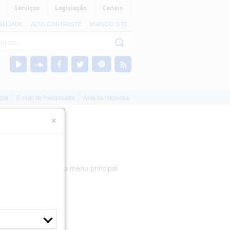
Serviços
Legislação
Canais
BILIDADE
ALTO CONTRASTE
MAPA DO SITE
iços
E-mail do Pesquisador
Área de imprensa
×
nizadas nas abas do menu principal
ividual