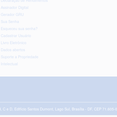
Declaração de Rendimentos
Assinador Digital
Gerador GRU
Sua Senha
Esqueceu sua senha?
Cadastrar Usuário
Livro Eletrônico
Dados abertos
Suporte a Propriedade
Intelectual
B, C e D, Edifício Santos Dumont, Lago Sul, Brasília - DF, CEP 71.60