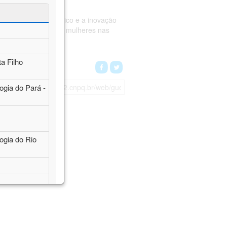
científico e tecnológico e a inovação
scensão de meninas e mulheres nas
a Filho
e
ogia do Pará -
ogia do Rio
IENCIAS DA