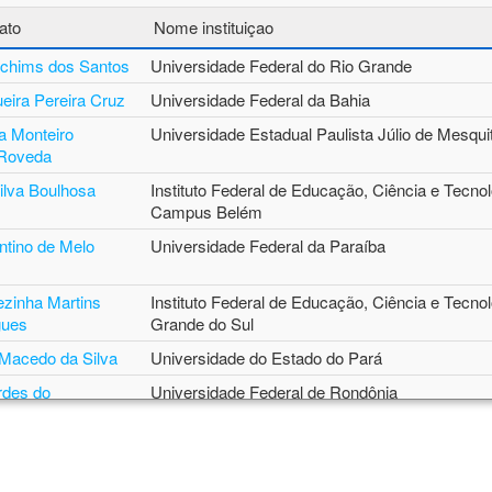
ato
Nome instituiçao
rojetos que visem contribuir significativamente para o desenvolvimento 
 por meio do estímulo ao ingresso, à formação, à permanência e à a
Iochims dos Santos
Universidade Federal do Rio Grande
s de Ciências Exatas, Engenharias e Computação.
eira Pereira Cruz
Universidade Federal da Bahia
a Monteiro
Universidade Estadual Paulista Júlio de Mesquit
resultados
 Roveda
Link Permanent
ilva Boulhosa
Instituto Federal de Educação, Ciência e Tecnol
Campus Belém
r
entino de Melo
Universidade Federal da Paraíba
ezinha Martins
Instituto Federal de Educação, Ciência e Tecnol
gues
Grande do Sul
 Macedo da Silva
Universidade do Estado do Pará
rdes do
Universidade Federal de Rondônia
 Floriani Andersen
Universidade Federal da Paraíba
abeth Thompson
FUNDACAO UNIVERSIDADE FEDERAL DE C