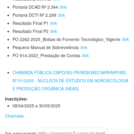
Portaria DCAD Nº 2.344 :
link
Portaria DCTI Nº 2.299 :
link
Resultado Final P1 :
link
Resultado Final P2 :
link
PO 2262-2025_Bolsas do Fomento Tecnológico_Vigente :
link
Pequeno Manual de Sobrevivência :
link
PO 914-2022_Prestação de Contas :
link
CHAMADA PÚBLICA CNPQ/SG-PR/MDA/MEC/MPA/MPI/MS
Nº 01/2025 - NÚCLEOS DE ESTUDOS EM AGROECOLOGIA
E PRODUÇÃO ORGÂNICA (NEAS)
Inscrições:
08/04/2025 a 30/05/2025
Chamada
link permanente