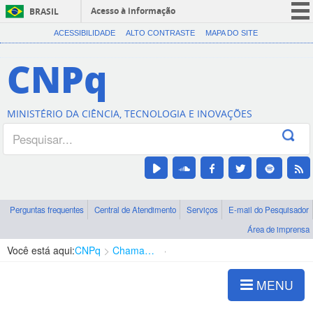
Acesso à informação
BRASIL
CORONAVÍRUS (COVID-19)
ACESSIBILIDADE
ALTO CONTRASTE
MAPA DO SITE
Participe
CNPq
Serviços
Legislação
MINISTÉRIO DA CIÊNCIA, TECNOLOGIA E INOVAÇÕES
Canais
Perguntas frequentes
Central de Atendimento
Serviços
E-mail do Pesquisador
Área de imprensa
Você está aqui:
CNPq
Chamadas
Chamadas públicas
MENU