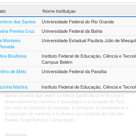
ato
Nome instituiçao
Chamadas Públicas
Iochims dos Santos
Universidade Federal do Rio Grande
As Chamadas Públicas para projetos de pesquisa e bolsas do
eira Pereira Cruz
Universidade Federal da Bahia
CNPq estão organizadas nas abas do menu principal em
a Monteiro
Universidade Estadual Paulista Júlio de Mesquit
"Abertas", "Encerradas" e "Resultados".
 Roveda
ilva Boulhosa
Instituto Federal de Educação, Ciência e Tecnol
Campus Belém
CHAMADA CNPQ Nº 31/2023 -
entino de Melo
Universidade Federal da Paraíba
Projeto Individual
ezinha Martins
Instituto Federal de Educação, Ciência e Tecnol
gues
Grande do Sul
Apoiar projetos que visem contribuir significativamente para o
desenvolvimento científico e tecnológico e a inovação do País,
 Macedo da Silva
Universidade do Estado do Pará
por meio do estímulo ao ingresso, à formação, à permanência e
rdes do
Universidade Federal de Rondônia
à ascensão de meninas e mulheres nas carreiras de Ciências
Exatas, Engenharias e Computação.
 Floriani Andersen
Universidade Federal da Paraíba
Inscrições: