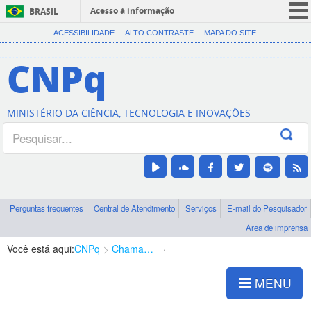
Acesso à informação
BRASIL
CORONAVÍRUS (COVID-19)
ACESSIBILIDADE
ALTO CONTRASTE
MAPA DO SITE
Participe
CNPq
Serviços
Legislação
MINISTÉRIO DA CIÊNCIA, TECNOLOGIA E INOVAÇÕES
Canais
Perguntas frequentes
Central de Atendimento
Serviços
E-mail do Pesquisador
Área de imprensa
Você está aqui:
CNPq
Chamadas
Chamadas públicas
MENU