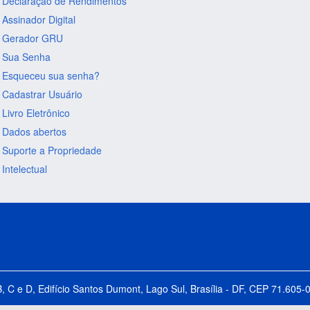
Declaração de Rendimentos
Assinador Digital
Gerador GRU
Sua Senha
Esqueceu sua senha?
Cadastrar Usuário
Livro Eletrônico
Dados abertos
Suporte a Propriedade
Intelectual
B, C e D, Edifício Santos Dumont, Lago Sul, Brasília - DF, CEP 71.60