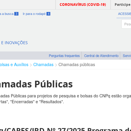
CORONAVÍRUS (COVID-19)
Participe
ra a busca
3
Ir para o rodapé
4
ACESSI
A E INOVAÇÕES
Perguntas frequentes
Central de Atendimento
Serv
olsas e Auxílios
Chamadas
Chamadas públicas
madas Públicas
das Públicas para projetos de pesquisa e bolsas do CNPq estão orga
tas", "Encerradas" e "Resultados".
/CAPES/IRD Nº 27/2025 Programa de