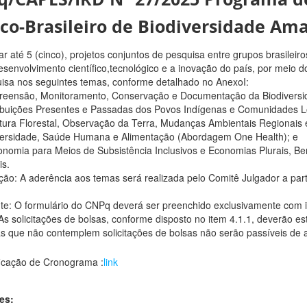
co-Brasileiro de Biodiversidade Am
ar até 5 (cinco), projetos conjuntos de pesquisa entre grupos brasileiro
esenvolvimento científico,tecnológico e a inovação do país, por meio d
isa nos seguintes temas, conforme detalhado no AnexoI:
reensão, Monitoramento, Conservação e Documentação da Biodiversi
ibuições Presentes e Passadas dos Povos Indígenas e Comunidades Lo
tura Florestal, Observação da Terra, Mudanças Ambientais Regionais e
versidade, Saúde Humana e Alimentação (Abordagem One Health); e
onomia para Meios de Subsistência Inclusivos e Economias Plurais, B
s.
ão: A aderência aos temas será realizada pelo Comitê Julgador a part
te: O formulário do CNPq deverá ser preenchido exclusivamente com 
 As solicitações de bolsas, conforme disposto no item 4.1.1, deverão e
s que não contemplem solicitações de bolsas não serão passíveis de 
ficação de Cronograma :
link
es: