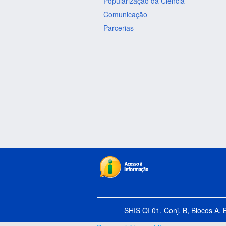
Popularização da Ciência
Comunicação
Parcerias
SHIS QI 01, Conj. B, Blocos A, 