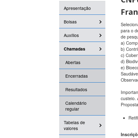
Apresentação
Fran
Bolsas
Selecion
para o d
Auxílios
de pesqu
a) Comp
Chamadas
b) Contr
c) Cober
d) Biodi
Abertas
e) Bioec
Saudávei
Encerradas
Observaç
Resultados
Importan
custeio.
Calendário
Proposta
regular
Reti
Tabelas de
valores
Inscriçõ