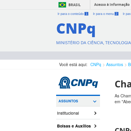
Acesso à informação
BRASIL
Ir para o conteúdo
1
Ir para o menu
2
Ir pa
CNPq
MINISTÉRIO DA CIÊNCIA, TECNOLOGI
Você está aqui:
CNPq
Assuntos
B
Cha
As Chama
ASSUNTOS
em "Aber
Institucional
Bolsas e Auxílios
CNPq