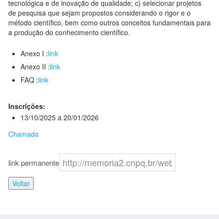
tecnológica e de inovação de qualidade; c) selecionar projetos
de pesquisa que sejam propostos considerando o rigor e o
método científico, bem como outros conceitos fundamentais para
a produção do conhecimento científico.
Anexo I :
link
Anexo II :
link
FAQ :
link
Inscrições:
13/10/2025 a 20/01/2026
Chamada
link permanente
Voltar