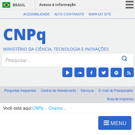
Acesso à informação
BRASIL
CORONAVÍRUS (COVID-19)
ACESSIBILIDADE
ALTO CONTRASTE
MAPA DO SITE
Participe
CNPq
Serviços
Legislação
MINISTÉRIO DA CIÊNCIA, TECNOLOGIA E INOVAÇÕES
Canais
Perguntas frequentes
Central de Atendimento
Serviços
E-mail do Pesquisador
Área de imprensa
Você está aqui:
CNPq
Chamadas
Chamadas públicas
MENU