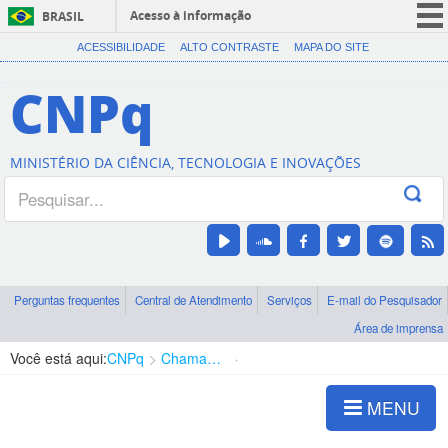
Acesso à informação
BRASIL
CORONAVÍRUS (COVID-19)
ACESSIBILIDADE
ALTO CONTRASTE
MAPA DO SITE
Participe
CNPq
Serviços
Legislação
MINISTÉRIO DA CIÊNCIA, TECNOLOGIA E INOVAÇÕES
Canais
Perguntas frequentes
Central de Atendimento
Serviços
E-mail do Pesquisador
Área de imprensa
Você está aqui:
CNPq
Chamadas
Chamadas públicas
MENU