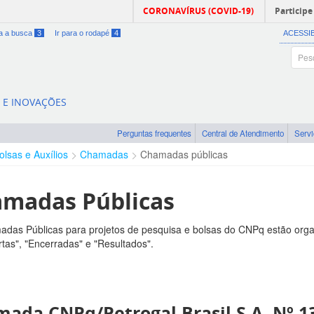
CORONAVÍRUS (COVID-19)
Participe
ra a busca
3
Ir para o rodapé
4
ACESSI
A E INOVAÇÕES
Perguntas frequentes
Central de Atendimento
Serv
olsas e Auxílios
Chamadas
Chamadas públicas
madas Públicas
das Públicas para projetos de pesquisa e bolsas do CNPq estão orga
tas", "Encerradas" e "Resultados".
ada CNPq/Petrogal Brasil S.A. Nº 1