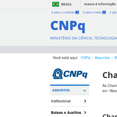
Acesso à informação
BRASIL
Ir para o conteúdo
1
Ir para o menu
2
Ir pa
CNPq
MINISTÉRIO DA CIÊNCIA, TECNOLOGI
Você está aqui:
CNPq
Assuntos
B
Cha
As Chama
ASSUNTOS
em "Aber
Institucional
Bolsas e Auxílios
Cham