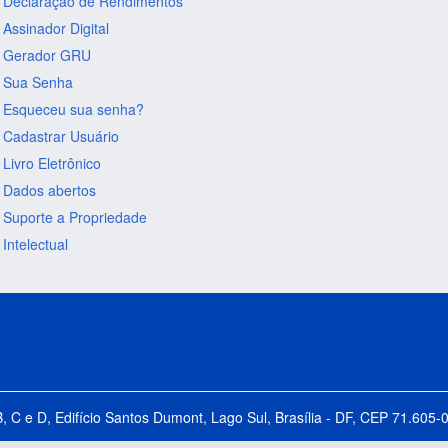
Declaração de Rendimentos
Assinador Digital
Gerador GRU
Sua Senha
Esqueceu sua senha?
Cadastrar Usuário
Livro Eletrônico
Dados abertos
Suporte a Propriedade
Intelectual
B, C e D, Edifício Santos Dumont, Lago Sul, Brasília - DF, CEP 71.60