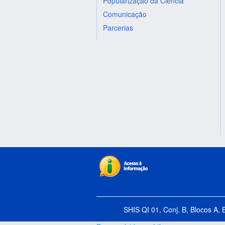
Popularização da Ciência
Comunicação
Parcerias
SHIS QI 01, Conj. B, Blocos A, 