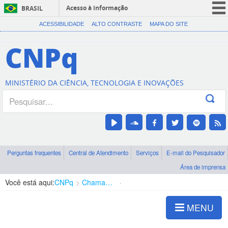
Acesso à informação
BRASIL
CORONAVÍRUS (COVID-19)
ACESSIBILIDADE
ALTO CONTRASTE
MAPA DO SITE
Participe
CNPq
Serviços
Legislação
MINISTÉRIO DA CIÊNCIA, TECNOLOGIA E INOVAÇÕES
Canais
Perguntas frequentes
Central de Atendimento
Serviços
E-mail do Pesquisador
Área de imprensa
Você está aqui:
CNPq
Chamadas
Chamadas públicas
MENU