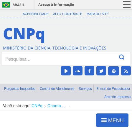
Acesso à informação
BRASIL
CORONAVÍRUS (COVID-19)
ACESSIBILIDADE
ALTO CONTRASTE
MAPA DO SITE
Participe
CNPq
Serviços
Legislação
MINISTÉRIO DA CIÊNCIA, TECNOLOGIA E INOVAÇÕES
Canais
Perguntas frequentes
Central de Atendimento
Serviços
E-mail do Pesquisador
Área de imprensa
Você está aqui:
CNPq
Chamadas
Chamadas públicas
MENU