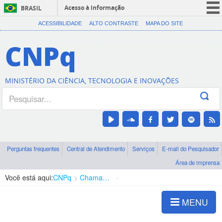
Acesso à informação
BRASIL
CORONAVÍRUS (COVID-19)
ACESSIBILIDADE
ALTO CONTRASTE
MAPA DO SITE
Participe
CNPq
Serviços
Legislação
MINISTÉRIO DA CIÊNCIA, TECNOLOGIA E INOVAÇÕES
Canais
Perguntas frequentes
Central de Atendimento
Serviços
E-mail do Pesquisador
Área de imprensa
Você está aqui:
CNPq
Chamadas
Chamadas públicas
MENU