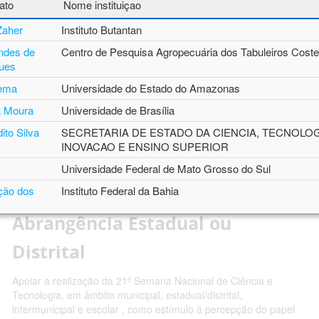
ato
Nome instituiçao
Zaher
Instituto Butantan
Chamadas Públicas
ndes de
Centro de Pesquisa Agropecuária dos Tabuleiros Coste
gues
As Chamadas Públicas para projetos de pesquisa e bolsas do
CNPq estão organizadas nas abas do menu principal em
rema
Universidade do Estado do Amazonas
"Abertas", "Encerradas" e "Resultados".
a Moura
Universidade de Brasília
ito Silva
SECRETARIA DE ESTADO DA CIENCIA, TECNOLOG
INOVACAO E ENSINO SUPERIOR
CHAMADA CNPQ/MCTI Nº
Universidade Federal de Mato Grosso do Sul
ção dos
Instituto Federal da Bahia
08/2024 - Linha A - Eventos de
Abrangência Estadual ou
rtins
Fundação Oswaldo Cruz Noroeste - Unidade de Rondô
Distrital
veira
Centro Nacional de Pesquisa de Tecnologia Agroindustr
Alimentos
Apoiar a realização da 21ª Semana Nacional de Ciência e
Tecnologia, em âmbito municipal, estadual/distrital,
o Silveira
Instituto Federal do Sertão Pernambucano
intermunicipal e escolar , como estímulo à percepção do papel