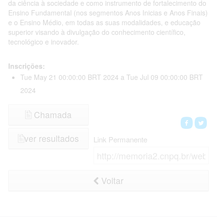
o Sobrinho
Instituto Federal de Educação Ciência e Tecnologia do 
da ciência à sociedade e como instrumento de fortalecimento do
Minas Gerais
Ensino Fundamental (nos segmentos Anos Inicias e Anos Finais)
e o Ensino Médio, em todas as suas modalidades, e educação
s dos Santos
Universidade Federal de Uberlândia
superior visando à divulgação do conhecimento científico,
 de Souza
Fundação Oswaldo Cruz
tecnológico e inovador.
a Sousa
Instituto Federal de Educação, Ciência e Tecnologia de
Inscrições:
Tue May 21 00:00:00 BRT 2024
a Tue Jul 09 00:00:00 BRT
na Pascotto
Universidade Federal de Mato Grosso
2024
n Pereira
Instituto Nacional do Semiárido
Chamada
anon
Universidade Federal do Espírito Santo
ver resultados
Link Permanente
rda dos
Universidade de Brasília
a Rodarte
Universidade Federal do Piauí
Voltar
ntes dos
Universidade Federal de Alagoas