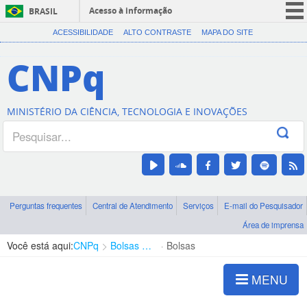
Acesso à informação
BRASIL
CORONAVÍRUS (COVID-19)
ACESSIBILIDADE
ALTO CONTRASTE
MAPA DO SITE
Participe
CNPq
Serviços
Legislação
MINISTÉRIO DA CIÊNCIA, TECNOLOGIA E INOVAÇÕES
Canais
Perguntas frequentes
Central de Atendimento
Serviços
E-mail do Pesquisador
Área de imprensa
Você está aqui:
CNPq
Bolsas e Auxílios Vigentes
Bolsas
MENU