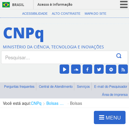
Acesso à informação
BRASIL
CORONAVÍRUS (COVID-19)
ACESSIBILIDADE
ALTO CONTRASTE
MAPA DO SITE
Participe
CNPq
Serviços
Legislação
MINISTÉRIO DA CIÊNCIA, TECNOLOGIA E INOVAÇÕES
Canais
Perguntas frequentes
Central de Atendimento
Serviços
E-mail do Pesquisador
Área de imprensa
Você está aqui:
CNPq
Bolsas e Auxílios Vigentes
Bolsas
MENU