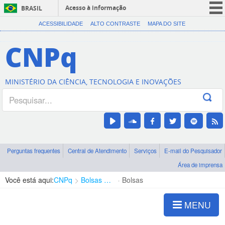
Acesso à informação
BRASIL
CORONAVÍRUS (COVID-19)
ACESSIBILIDADE
ALTO CONTRASTE
MAPA DO SITE
Participe
CNPq
Serviços
Legislação
MINISTÉRIO DA CIÊNCIA, TECNOLOGIA E INOVAÇÕES
Canais
Perguntas frequentes
Central de Atendimento
Serviços
E-mail do Pesquisador
Área de imprensa
Você está aqui:
CNPq
Bolsas e Auxílios Vigentes
Bolsas
MENU