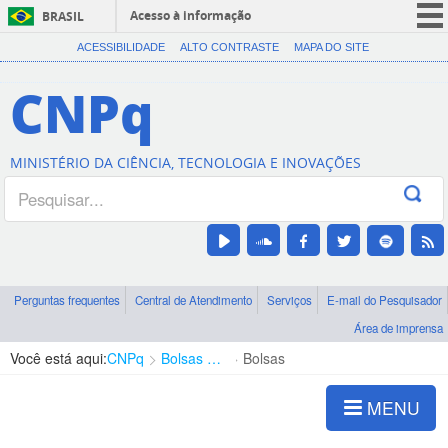
Acesso à informação
BRASIL
CORONAVÍRUS (COVID-19)
ACESSIBILIDADE
ALTO CONTRASTE
MAPA DO SITE
Participe
CNPq
Serviços
Legislação
MINISTÉRIO DA CIÊNCIA, TECNOLOGIA E INOVAÇÕES
Canais
Perguntas frequentes
Central de Atendimento
Serviços
E-mail do Pesquisador
Área de imprensa
Você está aqui:
CNPq
Bolsas e Auxílios Vigentes
Bolsas
MENU