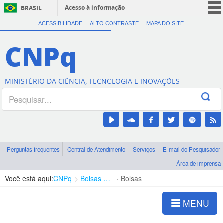
Acesso à informação
BRASIL
CORONAVÍRUS (COVID-19)
ACESSIBILIDADE
ALTO CONTRASTE
MAPA DO SITE
Participe
CNPq
Serviços
Legislação
MINISTÉRIO DA CIÊNCIA, TECNOLOGIA E INOVAÇÕES
Canais
Perguntas frequentes
Central de Atendimento
Serviços
E-mail do Pesquisador
Área de imprensa
Você está aqui:
CNPq
Bolsas e Auxílios Vigentes
Bolsas
MENU