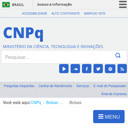
Acesso à informação
BRASIL
CORONAVÍRUS (COVID-19)
ACESSIBILIDADE
ALTO CONTRASTE
MAPA DO SITE
Participe
CNPq
Serviços
Legislação
MINISTÉRIO DA CIÊNCIA, TECNOLOGIA E INOVAÇÕES
Canais
Perguntas frequentes
Central de Atendimento
Serviços
E-mail do Pesquisador
Área de imprensa
Você está aqui:
CNPq
Bolsas e Auxílios Vigentes
Bolsas
MENU