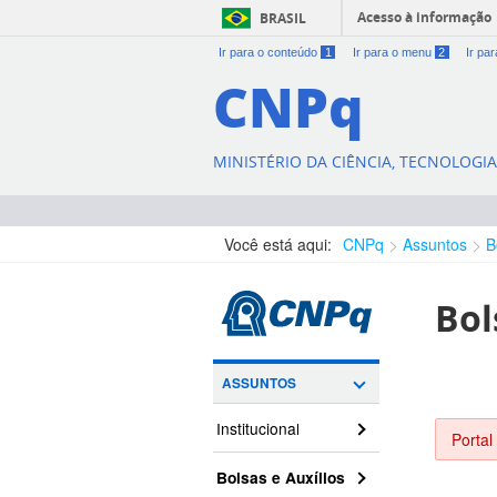
Acesso à informação
BRASIL
Ir para o conteúdo
1
Ir para o menu
2
Ir pa
CNPq
MINISTÉRIO DA CIÊNCIA, TECNOLOGI
Você está aqui:
CNPq
Assuntos
B
Bol
ASSUNTOS
Institucional
Portal
Bolsas e Auxílios