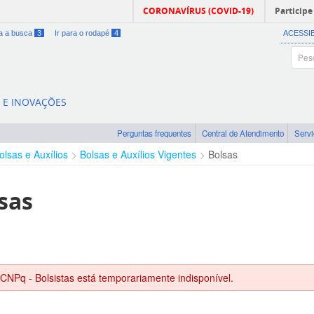
CORONAVÍRUS (COVID-19)
Participe
ra a busca
3
Ir para o rodapé
4
ACESSI
A E INOVAÇÕES
Perguntas frequentes
Central de Atendimento
Serv
olsas e Auxílios
Bolsas e Auxílios Vigentes
Bolsas
sas
 CNPq - Bolsistas está temporariamente indisponível.